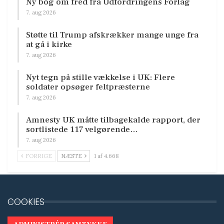
Ny bog om fred fra Udfordringens Forlag
7. aug 2026
Støtte til Trump afskrækker mange unge fra
at gå i kirke
7. aug 2026
Nyt tegn på stille vækkelse i UK: Flere
soldater opsøger feltpræsterne
7. aug 2026
Amnesty UK måtte tilbagekalde rapport, der
sortlistede 117 velgørende…
7. aug 2026
FORRIGE
NÆSTE
1 af 4.668
COOKIES