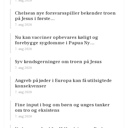
7. aug 2026
Chelseas nye forsvarsspiller bekender troen
på Jesus i første…
7. aug 2026
Nu kan vacciner opbevares køligt og
forebygge sygdomme i Papua Ny…
7. aug 2026
Syv kendsgerninger om troen på Jesus
7. aug 2026
Angreb på jøder i Europa kan få utilsigtede
konsekvenser
7. aug 2026
Fine input i bog om børn og unges tanker
om tro og eksistens
7. aug 2026