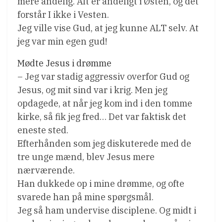
mere åndelig. Alt er åndeligt i Østen, og det
forstår I ikke i Vesten.
Jeg ville vise Gud, at jeg kunne ALT selv. At
jeg var min egen gud!
Mødte Jesus i drømme
– Jeg var stadig aggressiv overfor Gud og
Jesus, og mit sind var i krig. Men jeg
opdagede, at når jeg kom ind i den tomme
kirke, så fik jeg fred… Det var faktisk det
eneste sted.
Efterhånden som jeg diskuterede med de
tre unge mænd, blev Jesus mere
nærværende.
Han dukkede op i mine drømme, og ofte
svarede han på mine spørgsmål.
Jeg så ham undervise disciplene. Og midt i