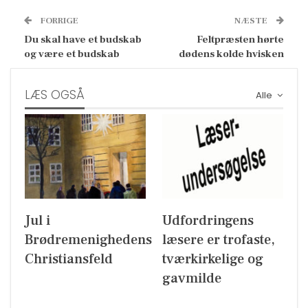
FORRIGE
NÆSTE
Du skal have et budskab
Feltpræsten hørte
og være et budskab
dødens kolde hvisken
LÆS OGSÅ
Alle
Jul i
Udfordringens
Brødremenighedens
læsere er trofaste,
Christiansfeld
tværkirkelige og
gavmilde