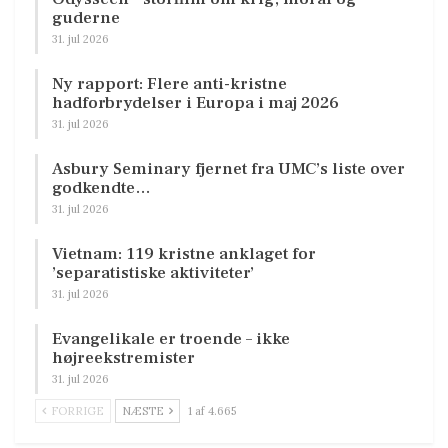
guderne
31. jul 2026
Ny rapport: Flere anti-kristne
hadforbrydelser i Europa i maj 2026
31. jul 2026
Asbury Seminary fjernet fra UMC’s liste over
godkendte…
31. jul 2026
Vietnam: 119 kristne anklaget for
’separatistiske aktiviteter’
31. jul 2026
Evangelikale er troende – ikke
højreekstremister
31. jul 2026
FORRIGE
NÆSTE
1 af 4.665