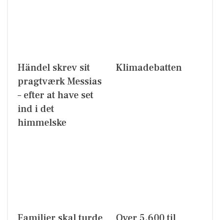
Händel skrev sit
Klimadebatten
pragtværk Messias
– efter at have set
ind i det
himmelske
Familier skal turde
Over 5.600 til