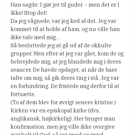
Han sagde: I gør jer til guder – men det er I
ikke! Stop det!
Da jeg vågnede, var jeg ked af det. Jeg var
kommet til at holde af ham, og nu ville han
ikke tale med mig…
Så besluttede jeg at gå ud af de okkulte
grupper. Men efter at jeg var gået, kom de og
bebrejdede mig, at jeg blandede mig i deres
seancer. De havde opdaget, at når de bare
talte om mig, så gik deres ting i stå. Jeg var
en forhindring. De fristede mig derfor til at
fortsætte.
(To af dem blev for øvrigt senere kristne.)
Kirken var en episkopal kirke (dvs.
anglikansk, højkirkelig). Her bruger man
konfirmation, men jeg ville ikke overgive
mig helt til Gud, så jeg græd og græd.