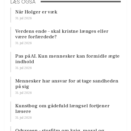
LÆS OGSÅ
Når Holger er væk
31. jul 2026
Verdens ende – skal kristne længes eller
være forfærdede?
31. jul 2026
Pas på AI. Kun mennesker kan formidle ægte
indhold
31. jul 2026
Mennesker har ansvar for at tage sandheden
på sig
31. jul 2026
Kunstbog om gådefuld længsel fortjener
læsere
31. jul 2026
Odysseen – storfilm om krig, moral og