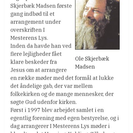
Skjerbæk Madsen første
gang indbød til et
arrangement under
overskriften I
Mesterens Lys.
Inden da havde han ved
flere lejligheder fået
Ole Skjerbæk
klare beskeder fra
Madsen
Jesus om at arrangere
en række møder med det formål at lukke
det åndelige gab, der var mellem
folkekirken og de mange mennesker, der
søgte Gud udenfor kirken.
Først i 1997 blev arbejdet samlet i en
egentlig forening med egen bestyrelse, og i
dag arrangerer I Mesterens Lys møder i