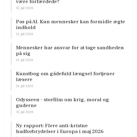
være forfærdede?
31. jul 2026
Pas på AI. Kun mennesker kan formidle ægte
indhold
31. jul 2026
Mennesker har ansvar for at tage sandheden
på sig
31. jul 2026
Kunstbog om gådefuld længsel fortjener
læsere
31. jul 2026
Odysseen – storfilm om krig, moral og
guderne
31. jul 2026
Ny rapport: Flere anti-kristne
hadforbrydelser i Europa i maj 2026