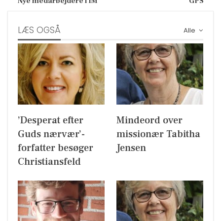
Nye medarbejdere i IM
GPS
LÆS OGSÅ
Alle
’Desperat efter
Mindeord over
Guds nærvær’-
missionær Tabitha
forfatter besøger
Jensen
Christiansfeld