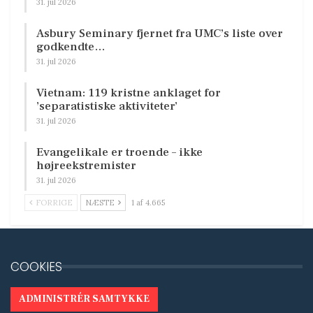
31. jul 2026
Asbury Seminary fjernet fra UMC’s liste over
godkendte…
31. jul 2026
Vietnam: 119 kristne anklaget for
’separatistiske aktiviteter’
31. jul 2026
Evangelikale er troende – ikke
højreekstremister
31. jul 2026
FORRIGE
NÆSTE
1 af 4.665
COOKIES
ADMINISTRÉR SAMTYKKE