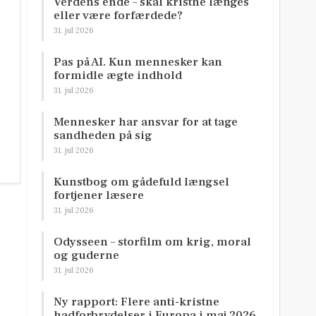
Verdens ende – skal kristne længes
eller være forfærdede?
31. jul 2026
Pas på AI. Kun mennesker kan
formidle ægte indhold
31. jul 2026
Mennesker har ansvar for at tage
sandheden på sig
31. jul 2026
Kunstbog om gådefuld længsel
fortjener læsere
31. jul 2026
Odysseen – storfilm om krig, moral
og guderne
31. jul 2026
Ny rapport: Flere anti-kristne
hadforbrydelser i Europa i maj 2026