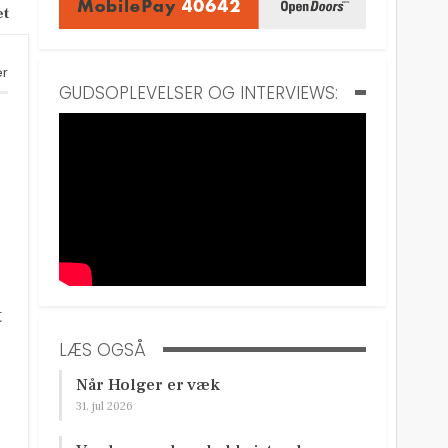
et
er
GUDSOPLEVELSER OG INTERVIEWS:
t
LÆS OGSÅ
Når Holger er væk
31. jul 2026