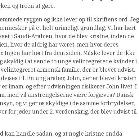
ken og troen at gøre.
emmede ryggen og ikke lever op til skriftens ord. Jeg
nnesker på et helt urimeligt grundlag. Vi har hørt
kset i Saudi-Arabien, hvor de blev kristne, inden de
ien, hvor de aldrig har været, men hvor deres
r. Ingen har hørt fra dem siden. Måske lever de ikke
ig skyldig i at sende to unge velintegrerede kvinder i
 velintegreret armensk familie, der er blevet udvist.
dvises til. En ung araber, John, der er blevet kristen
r er imam, og efter udvisningen risikerer John livet. I
ham, men vil anstrengelserne være forgæves? Dansk
nsyn, og vi gør os skyldige i de samme forbrydelser,
er for jøder under 2. verdenskrig, der blev udvist til
land kan handle sådan, og at nogle kristne endda