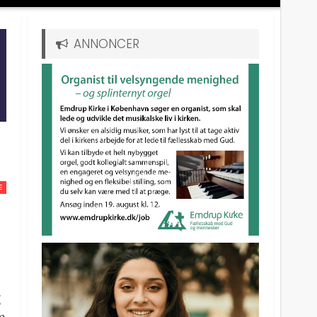
ANNONCER
E
g