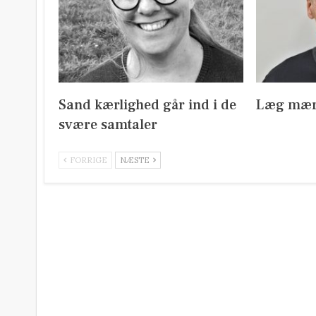
Sand kærlighed går ind i de
Læg mærk
svære samtaler
FORRIGE
NÆSTE