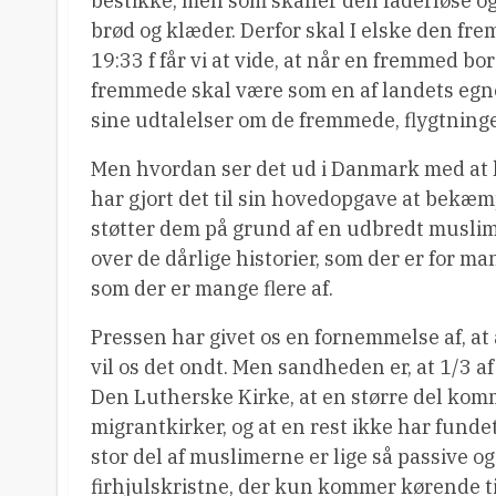
bestikke, men som skaffer den faderløse o
brød og klæder. Derfor skal I elske den frem
19:33 f får vi at vide, at når en fremmed b
fremmede skal være som en af landets egne, 
sine udtalelser om de fremmede, flygtning
Men hvordan ser det ud i Danmark med at leve
har gjort det til sin hovedopgave at bekæmp
støtter dem på grund af en udbredt muslime
over de dårlige historier, som der er for ma
som der er mange flere af.
Pressen har givet os en fornemmelse af, at 
vil os det ondt. Men sandheden er, at 1/3 af
Den Lutherske Kirke, at en større del komm
migrantkirker, og at en rest ikke har fundet
stor del af muslimerne er lige så passive og
firhjulskristne, der kun kommer kørende til