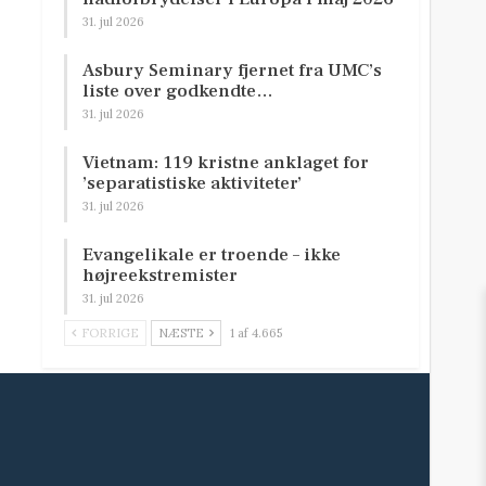
31. jul 2026
Asbury Seminary fjernet fra UMC’s
liste over godkendte…
31. jul 2026
Vietnam: 119 kristne anklaget for
’separatistiske aktiviteter’
31. jul 2026
Evangelikale er troende – ikke
højreekstremister
31. jul 2026
FORRIGE
NÆSTE
1 af 4.665