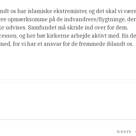
landt os har islamiske ekstremister, og det skal vi vær
 være opmærksomme på de indvandrere/flygtninge, der
ke udvises. Samfundet må skride ind over for dem.
ocessen, og her bør kirkerne arbejde aktivt med. En de
med, for vi har et ansvar for de fremmede iblandt os.
NÆSTE