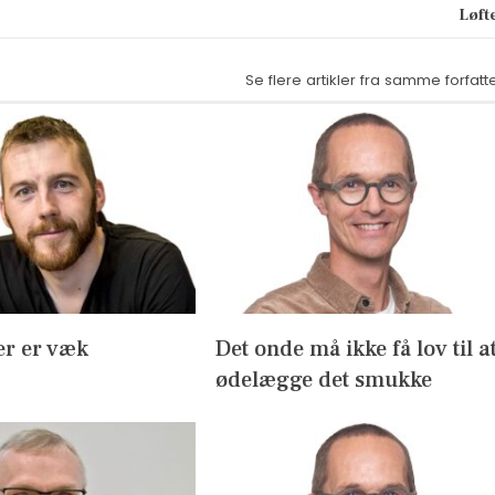
Løft
Se flere artikler fra samme forfatt
er er væk
Det onde må ikke få lov til a
ødelægge det smukke