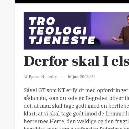
Derfor skal I e
16. jun. 2005/24
Af
Bjarne Nederby
Såvel GT som NT er fyldt med opfordringer 
sådan én, som du selv er. Begrebet bliver f
det, at man skal tage godt imod en bortløben 
klart, at vi skal tage godt imod de fremme
herrernes Herre, den vældige og den frygti