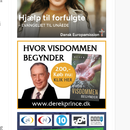
m
i
og