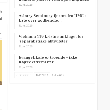
31. jul 2026
Asbury Seminary fjernet fra UMC’s
ed
liste over godkendte…
31. jul 2026
er
Vietnam: 119 kristne anklaget for
’separatistiske aktiviteter’
31. jul 2026
Evangelikale er troende – ikke
højreekstremister
31. jul 2026
FORRIGE
NÆSTE
1 af 4.665
r