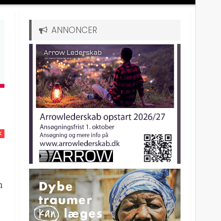
ANNONCER
K
n