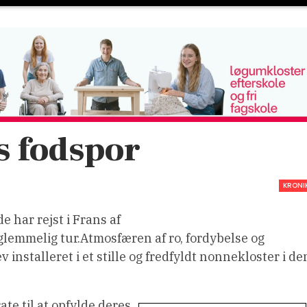
is fodspor
KRONI
 har rejst i Frans af
rglemmelig tur.Atmosfæren af ro, fordybelse og
 installeret i et stille og fredfyldt nonnekloster i de
te til at opfylde deres