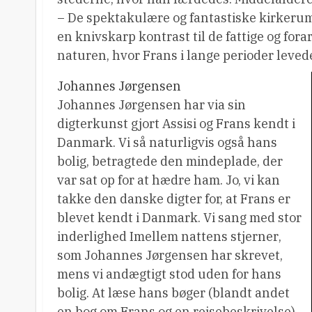
– De spektakulære og fantastiske kirkeru
en knivskarp kontrast til de fattige og for
naturen, hvor Frans i lange perioder levede
Johannes Jørgensen
Johannes Jørgensen har via sin
digterkunst gjort Assisi og Frans kendt i
Danmark. Vi så naturligvis også hans
bolig, betragtede den mindeplade, der
var sat op for at hædre ham. Jo, vi kan
takke den danske digter for, at Frans er
blevet kendt i Danmark. Vi sang med stor
inderlighed Imellem nattens stjerner,
som Johannes Jørgensen har skrevet,
mens vi andægtigt stod uden for hans
bolig. At læse hans bøger (blandt andet
en bog om Frans og en rejsebeskrivelse)