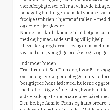
værtsforpligtelser, efter at vi havde tilbag
behagelig bustur gennem det sommervarme
frodige Umbrien  i hjertet af Italien – med 
og dovne bjergkæder.
Nonnerne skulle komme til at betjene os 
med dejlig mad, søde smil og villig hjælp. Ti
klassiske sprogbarriere os og dem imellem  
vis med smil, sproglige brokker og ivrig ge
Ind under huden
Fra klosteret, San Damiano, hvor Frans søgt
om sin opgave  at genopbygge hans nedbrud
besigtigede hans fødested, hulerne og grot
meditation. Og vi så det sted, hvor han fik 
sidste suk og af sine brødre blev båret ned f
Den hellige familie, Frans og hans brødre, 
stederne, hvor han færdedes. Middelalder