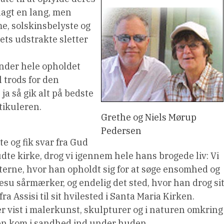
elagt en lang, men
, solskinsbelyste og
dets udstrakte sletter
under hele opholdet
l trods for den
ja så gik alt på bedste
stikuleren.
Grethe og Niels Mørup
Pedersen
e og fik svar fra Gud
te kirke, drog vi igennem hele hans brogede liv: Vi
terne, hvor han opholdt sig for at søge ensomhed og
Jesu sårmærker, og endelig det sted, hvor han drog si
ra Assisi til sit hvilested i Santa Maria Kirken.
er vist i malerkunst, skulpturer og i naturen omkring
en kom i sandhed ind under huden.