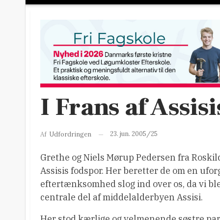
I Frans af Assis
23. jun. 2005/25
Af
Udfordringen
Grethe og Niels Mørup Pedersen fra Roskilde
Assisis fodspor. Her beretter de om en ufo
eftertænksomhed slog ind over os, da vi blev
centrale del af middelalderbyen Assisi.
Her stod kærlige og velmenende søstre para