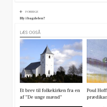
FORRIGE
Bly i bagdelen?
LÆS OGSÅ
Et brev til folkekirken fra en
Poul Hof
af ”De unge mænd”
prædikan