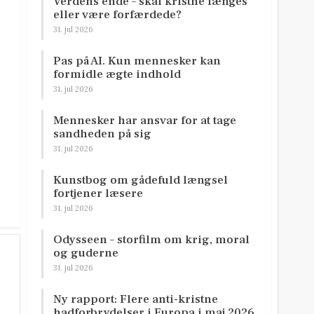
Verdens ende – skal kristne længes
eller være forfærdede?
31. jul 2026
Pas på AI. Kun mennesker kan
formidle ægte indhold
31. jul 2026
Mennesker har ansvar for at tage
sandheden på sig
31. jul 2026
Kunstbog om gådefuld længsel
fortjener læsere
31. jul 2026
Odysseen – storfilm om krig, moral
og guderne
31. jul 2026
Ny rapport: Flere anti-kristne
hadforbrydelser i Europa i maj 2026