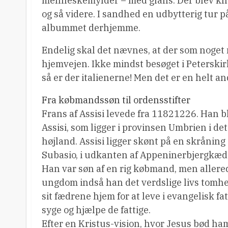
menneskemylder – med glans. Der blev knytt
og så videre. I sandhed en udbytterig tur på 
albummet derhjemme.
Endelig skal det nævnes, at der som noget 
hjemvejen. Ikke mindst besøget i Peterskir
så er der italienerne! Men det er en helt an
Fra købmandssøn til ordensstifter
Frans af Assisi levede fra 11821226. Han b
Assisi, som ligger i provinsen Umbrien i det
højland. Assisi ligger skønt på en skråning
Subasio, i udkanten af Appeninerbjergkæd
Han var søn af en rig købmand, men allerede
ungdom indså han det verdslige livs tomhe
sit fædrene hjem for at leve i evangelisk fa
syge og hjælpe de fattige.
Efter en Kristus-vision, hvor Jesus bød ham