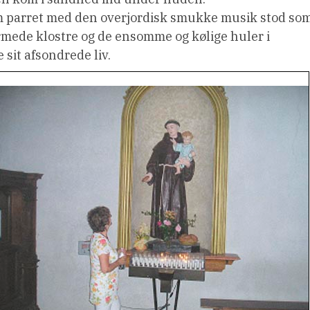
m parret med den overjordisk smukke musik stod so
armede klostre og de ensomme og kølige huler i
 sit afsondrede liv.