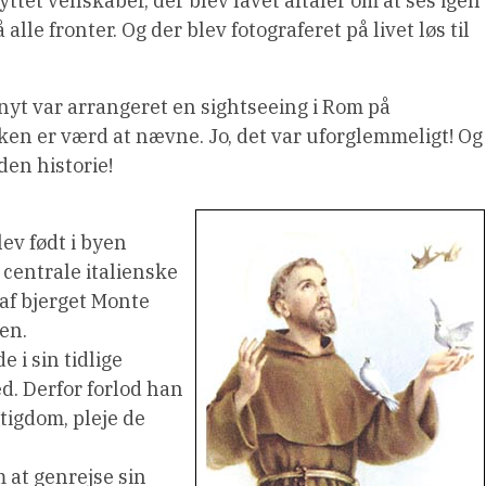
et venskaber, der blev lavet aftaler om at ses igen
alle fronter. Og der blev fotograferet på livet løs til
nyt var arrangeret en sightseeing i Rom på
ken er værd at nævne. Jo, det var uforglemmeligt! Og
den historie!
lev født i byen
 centrale italienske
 af bjerget Monte
en.
 i sin tidlige
d. Derfor forlod han
ttigdom, pleje de
 at genrejse sin