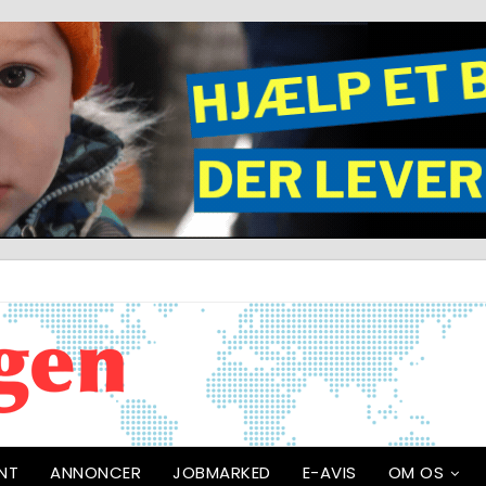
NT
ANNONCER
JOBMARKED
E-AVIS
OM OS