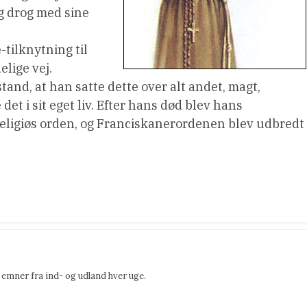
g drog med sine
-tilknytning til
lige vej.
and, at han satte dette over alt andet, magt,
et i sit eget liv. Efter hans død blev hans
religiøs orden, og Franciskanerordenen blev udbredt
emner fra ind- og udland hver uge.