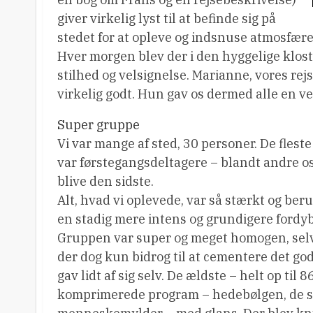
giver virkelig lyst til at befinde sig på
stedet for at opleve og indsnuse atmosfære
Hver morgen blev der i den hyggelige klost
stilhed og velsignelse. Marianne, vores rej
virkelig godt. Hun gav os dermed alle en ve
Super gruppe
Vi var mange af sted, 30 personer. De flest
var førstegangsdeltagere – blandt andre os 
blive den sidste.
Alt, hvad vi oplevede, var så stærkt og ber
en stadig mere intens og grundigere fordyb
Gruppen var super og meget homogen, selv 
der dog kun bidrog til at cementere det go
gav lidt af sig selv. De ældste – helt op til 
komprimerede program – hedebølgen, de ste