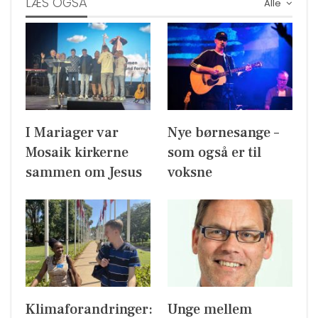
LÆS OGSÅ
Alle
I Mariager var
Nye børnesange –
Mosaik kirkerne
som også er til
sammen om Jesus
voksne
Klimaforandringer:
Unge mellem