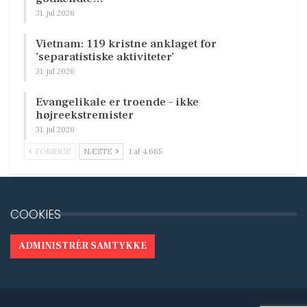
31. jul 2026
Vietnam: 119 kristne anklaget for
’separatistiske aktiviteter’
31. jul 2026
Evangelikale er troende – ikke
højreekstremister
31. jul 2026
FORRIGE
NÆSTE
1 af 4.665
COOKIES
ADMINISTRÉR SAMTYKKE