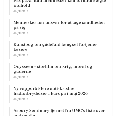
Pas på AI. Kun mennesker kan formidle ægte
indhold
31. jul 2026
Mennesker har ansvar for at tage sandheden
på sig
31. jul 2026
Kunstbog om gådefuld længsel fortjener
læsere
31. jul 2026
Odysseen – storfilm om krig, moral og
guderne
31. jul 2026
Ny rapport: Flere anti-kristne
hadforbrydelser i Europa i maj 2026
31. jul 2026
Asbury Seminary fjernet fra UMC’s liste over
godkendte…