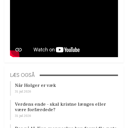
LÆS OGSÅ
Når Holger er væk
31. jul 2026
Verdens ende – skal kristne længes eller
være forfærdede?
31. jul 2026