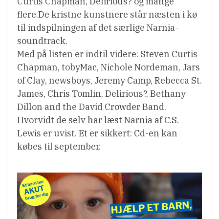
Curtis Chapman, Delirious? og mange
flere.De kristne kunstnere står næsten i kø
til indspilningen af det særlige Narnia-
soundtrack.
Med på listen er indtil videre: Steven Curtis
Chapman, tobyMac, Nichole Nordeman, Jars
of Clay, newsboys, Jeremy Camp, Rebecca St.
James, Chris Tomlin, Delirious?, Bethany
Dillon and the David Crowder Band.
Hvorvidt de selv har læst Narnia af C.S.
Lewis er uvist. Et er sikkert: Cd-en kan
købes til september.