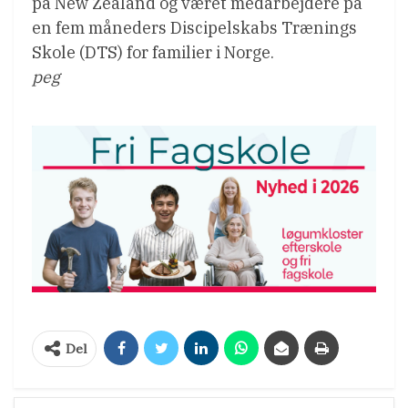
på New Zealand og været medarbejdere på
en fem måneders Discipelskabs Trænings
Skole (DTS) for familier i Norge.
peg
Del