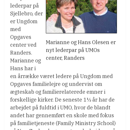
lederpar på
Sjellebro, der
er Ungdom
med
Opgaves
Marianne og Hans Olesen er
center ved
nyt lederpar på UMOs
Randers.
center, Randers
Marianne og
Hans har i
en årrække været ledere på Ungdom med
Opgaves familielejre og undervist om
ægteskab og familierelaterede emner i
forskellige kirker. De seneste 1½ år har de
arbejdet på fuldtid i UMO, hvor de blandt
andet har gennemført en skole med fokus
på familietjeneste (Family Ministry School)