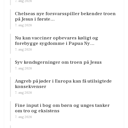
7. aug 2026
Chelseas nye forsvarsspiller bekender troen
på Jesus i første…
7. aug 2026
Nu kan vacciner opbevares køligt og
forebygge sygdomme i Papua Ny…
7. aug 2026
Syv kendsgerninger om troen på Jesus
7. aug 2026
Angreb på jøder i Europa kan få utilsigtede
konsekvenser
7. aug 2026
Fine input i bog om børn og unges tanker
om tro og eksistens
7. aug 2026