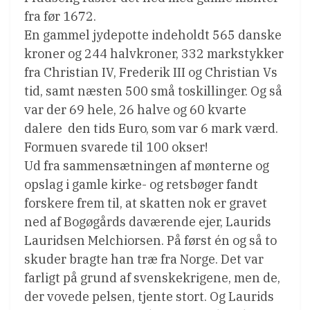
fra før 1672.
En gammel jydepotte indeholdt 565 danske
kroner og 244 halvkroner, 332 markstykker
fra Christian IV, Frederik III og Christian Vs
tid, samt næsten 500 små toskillinger. Og så
var der 69 hele, 26 halve og 60 kvarte
dalere  den tids Euro, som var 6 mark værd.
Formuen svarede til 100 okser!
Ud fra sammensætningen af mønterne og
opslag i gamle kirke- og retsbøger fandt
forskere frem til, at skatten nok er gravet
ned af Bogøgårds daværende ejer, Laurids
Lauridsen Melchiorsen. På først én og så to
skuder bragte han træ fra Norge. Det var
farligt på grund af svenskekrigene, men de,
der vovede pelsen, tjente stort. Og Laurids