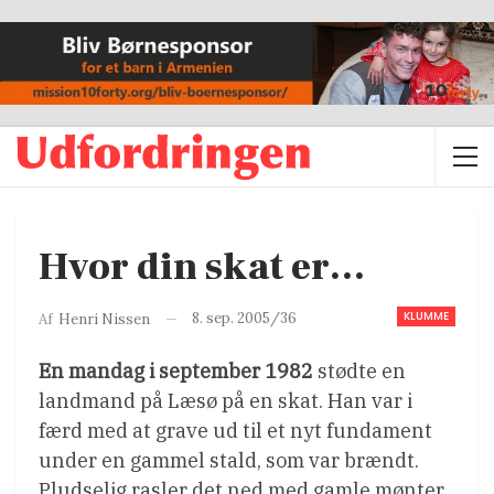
Hvor din skat er…
KLUMME
8. sep. 2005/36
Af
Henri Nissen
En mandag i september 1982
stødte en
landmand på Læsø på en skat. Han var i
færd med at grave ud til et nyt fundament
under en gammel stald, som var brændt.
Pludselig rasler det ned med gamle mønter