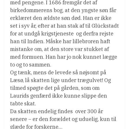
med pengene. I 1686 fremgår det af
birkedommerens bog, at den yngste søn får
erklæret den ældste søn død. Han er ikke
set i syv år, efter at han stak af til Glückstadt
for at undgå krigstjeneste  og derfra rejste
han til Indien. Måske har lillebroren haft
mistanke om, at den store var stukket af
med formuen. Han har jo nok kunnet lægge
to og to sammen.
Og tænk, mens de levede så nøjsomt på
Læsø, lå skatten lige under trægulvet! Og
tilmed spøgte det på gården, som om
Laurids genfærd ikke kunne slippe den
tabte skat.
Da skatten endelig findes  over 300 år
senere – er den forældet og uduelig, kun til
glæde for forskerne…