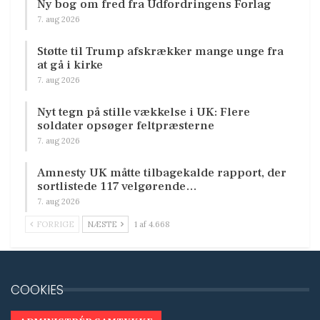
Ny bog om fred fra Udfordringens Forlag
7. aug 2026
Støtte til Trump afskrækker mange unge fra
at gå i kirke
7. aug 2026
Nyt tegn på stille vækkelse i UK: Flere
soldater opsøger feltpræsterne
7. aug 2026
Amnesty UK måtte tilbagekalde rapport, der
sortlistede 117 velgørende…
7. aug 2026
FORRIGE
NÆSTE
1 af 4.668
COOKIES