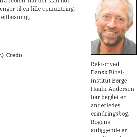
a reolen, når der skal lidt
nger til en lille opmuntring.
højtlæsning.
)  Credo
Rektor ved
Dansk Bibel-
Institut Børge
Haahr Andersen
har begået en
anderledes
erindringsbog.
Bogens
anliggende er