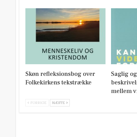
Skøn refleksionsbog over
Saglig o
Folkekirkens tekstrække
beskrivel
mellem v
FORRIGE
NÆSTE