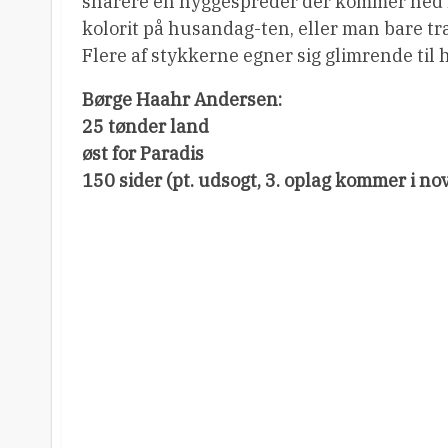
snarere en hyggespreder der kommer ned fr
kolorit på husandag-ten, eller man bare træ
Flere af stykkerne egner sig glimrende til 
Børge Haahr Andersen:
25 tønder land
øst for Paradis
150 sider (pt. udsogt, 3. oplag kommer i nov.