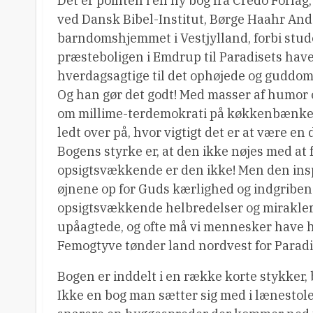
Det er pointen i en ny bog fra Credo Forlag
ved Dansk Bibel-Institut, Børge Haahr Ande
barndomshjemmet i Vestjylland, forbi stu
præsteboligen i Emdrup til Paradisets have
hverdagsagtige til det ophøjede og guddom
Og han gør det godt! Med masser af humor 
om millime-terdemokrati på køkkenbænken
ledt over på, hvor vigtigt det er at være en 
Bogens styrke er, at den ikke nøjes med at f
opsigtsvækkende er den ikke! Men den inspi
øjnene op for Guds kærlighed og indgriben
opsigtsvækkende helbredelser og mirakler, h
upåagtede, og ofte må vi mennesker have hj
Femogtyve tønder land nordvest for Paradi
Bogen er inddelt i en række korte stykker, 
Ikke en bog man sætter sig med i lænestolen