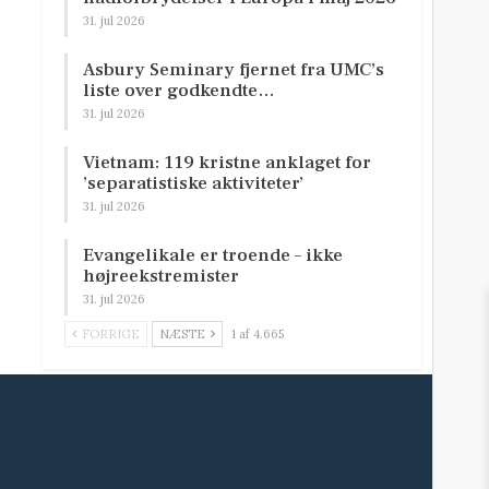
31. jul 2026
Asbury Seminary fjernet fra UMC’s
liste over godkendte…
31. jul 2026
Vietnam: 119 kristne anklaget for
’separatistiske aktiviteter’
31. jul 2026
Evangelikale er troende – ikke
højreekstremister
31. jul 2026
FORRIGE
NÆSTE
1 af 4.665