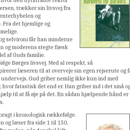
, hvor den nytiltrådte rektor
rsen, trækker sin livsvej fra
denterhybelen og
. Fra det hjemlige og
melige.
og selvironi får han minderne
 og moderens stegte flæsk
del af Guds familie.
ølge Børges livsvej. Med al respekt, så
rerer læseren til at overveje sin egen rejserute og f
 undervejs. Gud griber nemlig ikke kun ind med
vor fatastisk det end er. Han griber ind i det små o
ælp til at få øje på det. En sådan hjælpende hånd er
s.
bragt i kronologisk rækkefølge.
 og læser fra side 1 til 150,