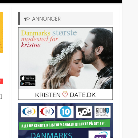
ANNONCER
E
l