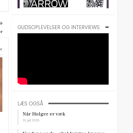
GUDSOPLEVELSER OG INTERVIEWS:
er
er
LÆS OGSÅ
Når Holger er væk
31. jul 2026