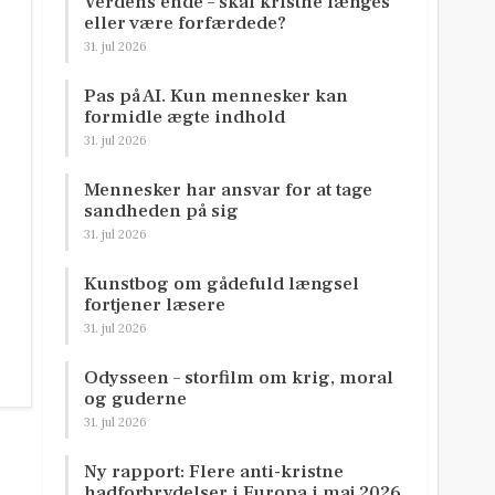
Verdens ende – skal kristne længes
eller være forfærdede?
31. jul 2026
Pas på AI. Kun mennesker kan
formidle ægte indhold
31. jul 2026
Mennesker har ansvar for at tage
sandheden på sig
31. jul 2026
Kunstbog om gådefuld længsel
fortjener læsere
31. jul 2026
Odysseen – storfilm om krig, moral
og guderne
31. jul 2026
Ny rapport: Flere anti-kristne
hadforbrydelser i Europa i maj 2026