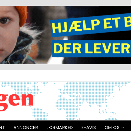
NT
ANNONCER
JOBMARKED
E-AVIS
OM OS