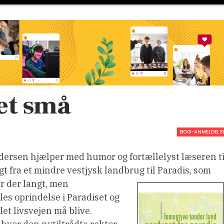
det små
BOG-ANMELDELS
ersen hjælper med humor og fortællelyst læseren ti
gt fra et mindre vestjysk landbrug til Paradis, som
er der langt, men
s oprindelse i Paradiset og
let livsvejen må blive.