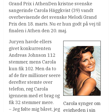
Grand Prix i AthenDen kristne svenske
sangerinde Carola Häggkvist (39) vandt
overbevisende det svenske Melodi Grand
Prix den 18. marts. Nu er hun godt på vej til
finalen i Athen den 20. maj.
Juryen havde ellers
givet konkurrenten
Andreas Johnson 112
stemmer, mens Carola
kun fik 102. Men da to
af de fire millioner seere
derefter stemte over
telefon, røg Carola
igennem med et brag og
fik 32 stemmer mere.
Carola synger om
– Jeg følte mig båret, jeg
evigheden i sin