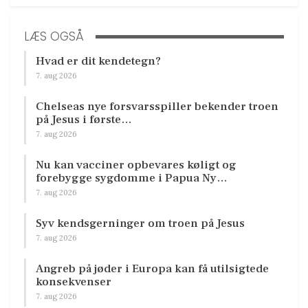
LÆS OGSÅ
Hvad er dit kendetegn?
7. aug 2026
Chelseas nye forsvarsspiller bekender troen
på Jesus i første…
7. aug 2026
Nu kan vacciner opbevares køligt og
forebygge sygdomme i Papua Ny…
7. aug 2026
Syv kendsgerninger om troen på Jesus
7. aug 2026
Angreb på jøder i Europa kan få utilsigtede
konsekvenser
7. aug 2026