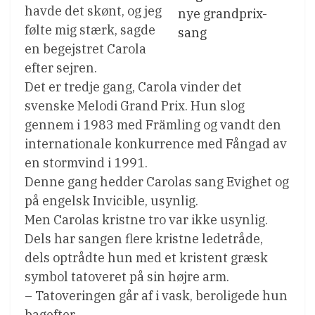
havde det skønt, og jeg
nye grandprix-
følte mig stærk, sagde
sang
en begejstret Carola
efter sejren.
Det er tredje gang, Carola vinder det
svenske Melodi Grand Prix. Hun slog
gennem i 1983 med Främling og vandt den
internationale konkurrence med Fångad av
en stormvind i 1991.
Denne gang hedder Carolas sang Evighet og
på engelsk Invicible, usynlig.
Men Carolas kristne tro var ikke usynlig.
Dels har sangen flere kristne ledetråde,
dels optrådte hun med et kristent græsk
symbol tatoveret på sin højre arm.
– Tatoveringen går af i vask, beroligede hun
bagefter.