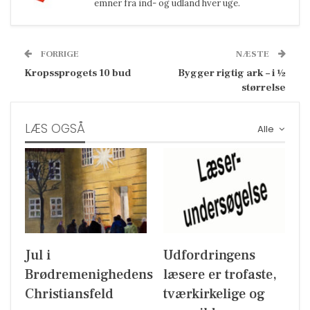
emner fra ind- og udland hver uge.
FORRIGE
NÆSTE
Kropssprogets 10 bud
Bygger rigtig ark – i ½
størrelse
LÆS OGSÅ
Alle
Jul i
Udfordringens
Brødremenighedens
læsere er trofaste,
Christiansfeld
tværkirkelige og