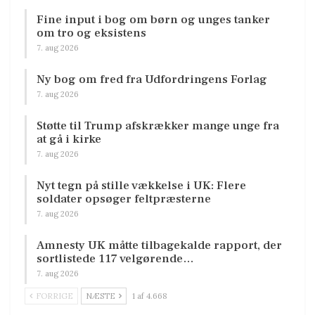
Fine input i bog om børn og unges tanker
om tro og eksistens
7. aug 2026
Ny bog om fred fra Udfordringens Forlag
7. aug 2026
Støtte til Trump afskrækker mange unge fra
at gå i kirke
7. aug 2026
Nyt tegn på stille vækkelse i UK: Flere
soldater opsøger feltpræsterne
7. aug 2026
Amnesty UK måtte tilbagekalde rapport, der
sortlistede 117 velgørende…
7. aug 2026
FORRIGE
NÆSTE
1 af 4.668