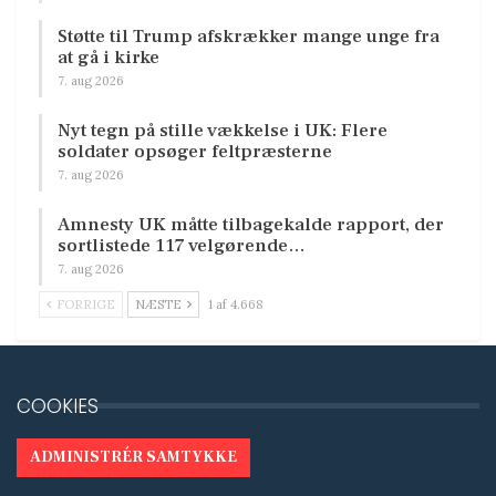
Støtte til Trump afskrækker mange unge fra
at gå i kirke
7. aug 2026
Nyt tegn på stille vækkelse i UK: Flere
soldater opsøger feltpræsterne
7. aug 2026
Amnesty UK måtte tilbagekalde rapport, der
sortlistede 117 velgørende…
7. aug 2026
FORRIGE
NÆSTE
1 af 4.668
COOKIES
ADMINISTRÉR SAMTYKKE