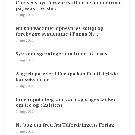
Chelseas nye forsvarsspiller bekender troen
på Jesus i første…
7. aug 2026
Nu kan vacciner opbevares køligt og
forebygge sygdomme i Papua Ny…
7. aug 2026
Syv kendsgerninger om troen på Jesus
7. aug 2026
Angreb på jøder i Europa kan få utilsigtede
konsekvenser
7. aug 2026
Fine input i bog om børn og unges tanker
om tro og eksistens
7. aug 2026
Ny bog om fred fra Udfordringens Forlag
7. aug 2026