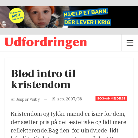
Blød intro til
kristendom
BOG-ANMELDELSE
19. sep. 2007/38
Af
Jesper Veiby
Kristendom og tykke mænd er især for dem,
der sætter pris på det æstetiske og lidt mere
reflekterende.Bag den  for uindviede  lidt