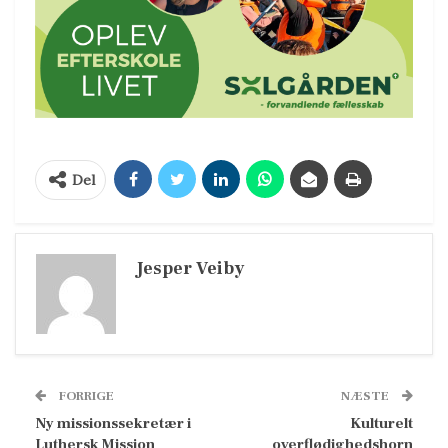
Del
Jesper Veiby
FORRIGE
NÆSTE
Ny missionssekretær i
Kulturelt
Luthersk Mission
overflødighedshorn