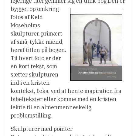
løjerlige titel gemmer sig en unik bog.
Den er
bygget op omkring
fotos af Keld
Moseholms
skulpturer, primært
af små, tykke mænd,
heraf titlen på bogen.
Til hvert foto er der
en kort tekst, som
sætter skulpturen
ind i en kristen
kontekst, f.eks. ved at hente inspiration fra
bibeltekster eller komme med en kristen
lektie til en almenmenneskelig
problemstilling.
Skulpturer med pointer