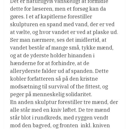
Det er naturligvis vanskeligt at formidle
dette for læseren, men et forsøg kan da
gøres. I et af kapitlerne forestiller
skulpturen en spand med vand, der er ved
at vælte, og hvor vandet er ved at plaske ud.
Ser man nærmere, ses det imidlertid, at
vandet består af mange små, tykke mænd,
og at de yderste holder hinanden i
hænderne for at forhindre, at de
alleryderste falder ud af spanden. Dette
kobler forfatteren så på den kristne
modsætning til survival of the fittest, og
peger på menneskelig solidaritet.
En anden skulptur forestiller tre mænd, der
alle står med en kniv løftet. De tre mænd
står blot i rundkreds, med ryggen vendt
mod den bagved, og fronten  inkl. kniven 