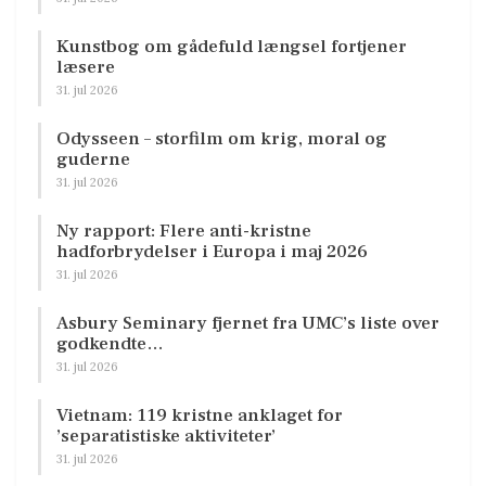
Kunstbog om gådefuld længsel fortjener
læsere
31. jul 2026
Odysseen – storfilm om krig, moral og
guderne
31. jul 2026
Ny rapport: Flere anti-kristne
hadforbrydelser i Europa i maj 2026
31. jul 2026
Asbury Seminary fjernet fra UMC’s liste over
godkendte…
31. jul 2026
Vietnam: 119 kristne anklaget for
’separatistiske aktiviteter’
31. jul 2026