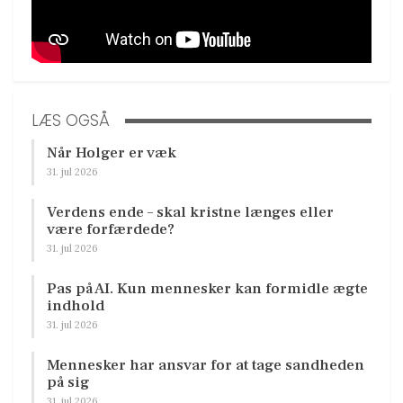
LÆS OGSÅ
Når Holger er væk
31. jul 2026
Verdens ende – skal kristne længes eller
være forfærdede?
31. jul 2026
Pas på AI. Kun mennesker kan formidle ægte
indhold
31. jul 2026
Mennesker har ansvar for at tage sandheden
på sig
31. jul 2026