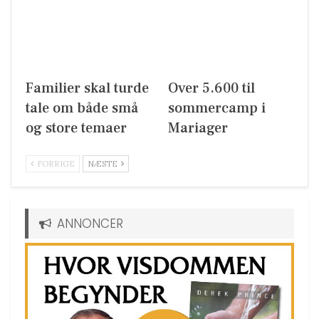
Familier skal turde
Over 5.600 til
tale om både små
sommercamp i
og store temaer
Mariager
FORRIGE
NÆSTE
ANNONCER