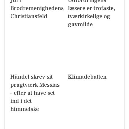
Jul i
Udfordringens
Brødremenighedens
læsere er trofaste,
Christiansfeld
tværkirkelige og
gavmilde
Händel skrev sit
Klimadebatten
pragtværk Messias
– efter at have set
ind i det
himmelske