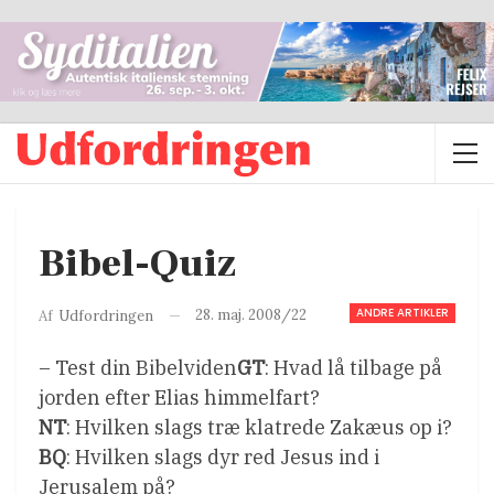
Bibel-Quiz
ANDRE ARTIKLER
28. maj. 2008/22
Af
Udfordringen
– Test din Bibelviden
GT
: Hvad lå tilbage på
jorden efter Elias himmelfart?
NT
: Hvilken slags træ klatrede Zakæus op i?
BQ
: Hvilken slags dyr red Jesus ind i
Jerusalem på?