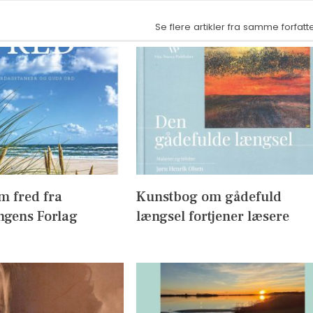
Se flere artikler fra samme forfatt
m fred fra
Kunstbog om gådefuld
ngens Forlag
længsel fortjener læsere