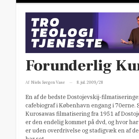
Forunderlig K
8. jul. 2009/28
Af
Niels Jørgen Vase
En af de bedste Dostojevskij-filmatiseringe
cafebiograf i København engang i 70erne. S
Kurosawas filmatisering fra 1951 af Dostoj
er den endelig kommet på dvd, og hvor har j
er uden overdrivelse og stadigvæk en af de
har set.