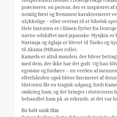
titelpersonen hedder i Dostojevskijs roma
præciseres: en person, der er inspireret af
nemlig først og fremmest karakteriseret ved
ulykkelige – eller oversat til et bibelsk spr
Hele historien er i filmen flyttet fra Dost
navne udskiftet med japanske: Mysjkin er 
Nastasja og Aglaja er blevet til Taeko og Ay
til Akama (Mifunes rolle).
Kameda er altså manden, der bliver betragtet 
med dem, der ikke har det godt. Og han bliv
egoisme og fordærv – en verden af mennesk
efterhånden også bliver fascineret af den
Historien får en tragisk udgang, fordi Kamed
omkring ham, og det bringer i slutscenen 
behandlet ham på, at erkende, at det var hend
En helt unik film