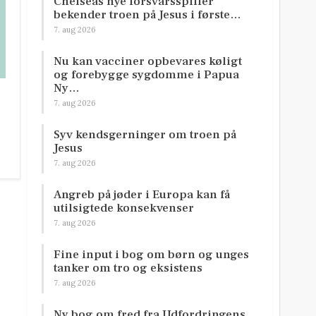
Chelseas nye forsvarsspiller
bekender troen på Jesus i første…
7. aug 2026
Nu kan vacciner opbevares køligt
og forebygge sygdomme i Papua
Ny…
7. aug 2026
Syv kendsgerninger om troen på
Jesus
7. aug 2026
Angreb på jøder i Europa kan få
utilsigtede konsekvenser
7. aug 2026
Fine input i bog om børn og unges
tanker om tro og eksistens
7. aug 2026
Ny bog om fred fra Udfordringens