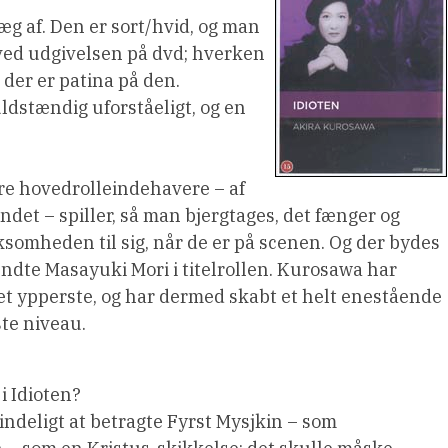
æg af. Den er sort/hvid, og man
 ved udgivelsen på dvd; hverken
 der er patina på den.
uldstændig uforståeligt, og en
ire hovedrolleindehavere – af
ndet – spiller, så man bjergtages, det fænger og
somheden til sig, når de er på scenen. Og der bydes
endte Masayuki Mori i titelrollen. Kurosawa har
det ypperste, og har dermed skabt et helt enestående
te niveau.
 i Idioten?
indeligt at betragte Fyrst Mysjkin – som