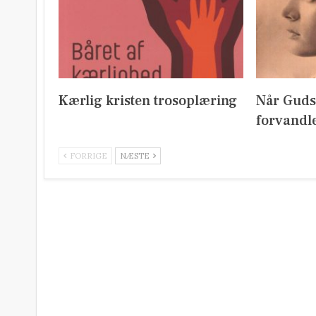
Kærlig kristen trosoplæring
Når Guds
forvandl
FORRIGE
NÆSTE