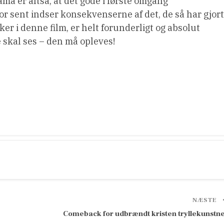
ma er altså, at det gode i første omgang
for sent indser konsekvenserne af det, de så har gjort
ker i denne film, er helt forunderligt og absolut
re skal ses – den må opleves!
NÆSTE
Comeback for udbrændt kristen tryllekunstn