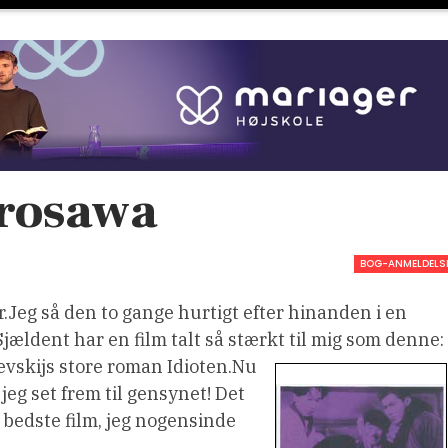
urosawa
BOG-ANMELDELS
r.Jeg så den to gange hurtigt efter hinanden i en
jældent har en film talt så stærkt til mig som denne:
evskijs store roman Idioten.
Nu
eg set frem til gensynet! Det
 bedste film, jeg nogensinde