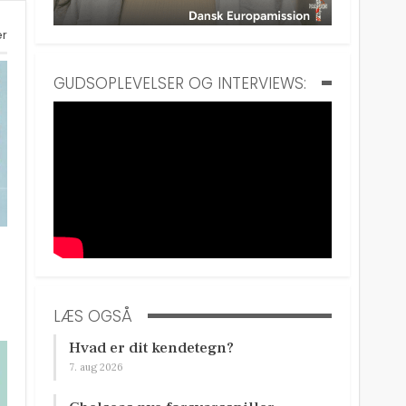
er
GUDSOPLEVELSER OG INTERVIEWS:
LÆS OGSÅ
Hvad er dit kendetegn?
7. aug 2026