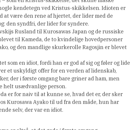
n – som en Kristus-skikkelse; det skulle måske
 nogle kendetegn ved Kristus-skikkelsen. Idioten er
 at være den rene af hjertet, der lider med de
og: den syndfri, der lider for syndere.
ojevskijs Rusland til Kurosawas Japan og de russiske
blevet til Kameda, de to kvindelige hovedpersoner
ako, og den mandlige skurkerolle Ragosjin er blevet
som en idiot, fordi han er god af sig og føler og lide
er et uskyldigt offer for en verden af lidenskab,
er, der i første omgang bare griner ad ham, men
ne helt usædvanlige person.
a er for naiv til at kunne se, hvad det er, der sker
hos Kurosawa Ayako til ud fra den måde, hun har
e selv, der var en idiot.