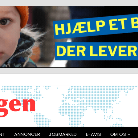
NT
ANNONCER
JOBMARKED
E-AVIS
OM OS