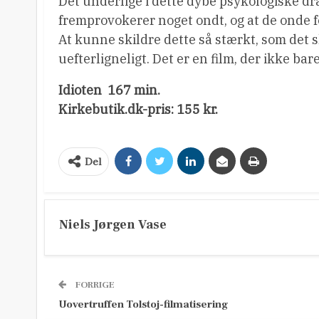
Det underlige i dette dybe psykologiske dra
fremprovokerer noget ondt, og at de onde 
At kunne skildre dette så stærkt, som det s
uefterligneligt. Det er en film, der ikke ba
Idioten  167 min.
Kirkebutik.dk-pris: 155 kr.
Del
Niels Jørgen Vase
FORRIGE
Uovertruffen Tolstoj-filmatisering