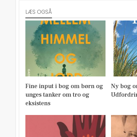
LÆS OGSÅ
Fine input i bog om børn og
Ny bog o
unges tanker om tro og
Udfordri
eksistens