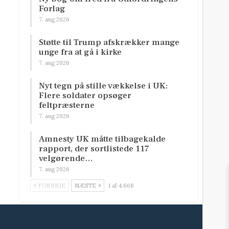
Forlag
7. aug 2026
Støtte til Trump afskrækker mange
unge fra at gå i kirke
7. aug 2026
Nyt tegn på stille vækkelse i UK:
Flere soldater opsøger
feltpræsterne
7. aug 2026
Amnesty UK måtte tilbagekalde
rapport, der sortlistede 117
velgørende…
7. aug 2026
FORRIGE
NÆSTE
1 af 4.668