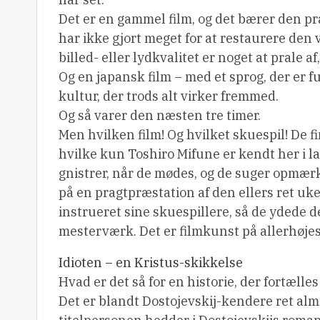
Det er en gammel film, og det bærer den pr
har ikke gjort meget for at restaurere den
billed- eller lydkvalitet er noget at prale af,
Og en japansk film – med et sprog, der er f
kultur, der trods alt virker fremmed.
Og så varer den næsten tre timer.
Men hvilken film! Og hvilket skuespil! De f
hvilke kun Toshiro Mifune er kendt her i la
gnistrer, når de mødes, og de suger opmærk
på en pragtpræstation af den ellers ret uk
instrueret sine skuespillere, så de ydede 
mesterværk. Det er filmkunst på allerhøjes
Idioten – en Kristus-skikkelse
Hvad er det så for en historie, der fortælles
Det er blandt Dostojevskij-kendere ret alm