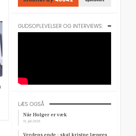
GUDSOPLEVELSER OG INTERVIEWS:
n
LÆS OGSÅ
Når Holger er væk
31. jul 2026
Verdens ende – skal kristne længes