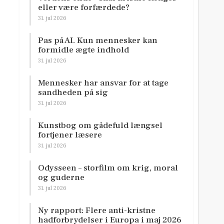
eller være forfærdede?
31. jul 2026
Pas på AI. Kun mennesker kan
formidle ægte indhold
31. jul 2026
Mennesker har ansvar for at tage
sandheden på sig
31. jul 2026
Kunstbog om gådefuld længsel
fortjener læsere
31. jul 2026
Odysseen – storfilm om krig, moral
og guderne
31. jul 2026
Ny rapport: Flere anti-kristne
hadforbrydelser i Europa i maj 2026