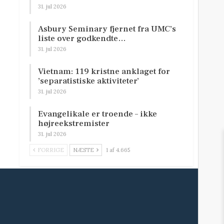
31. jul 2026
Asbury Seminary fjernet fra UMC’s
liste over godkendte…
31. jul 2026
Vietnam: 119 kristne anklaget for
’separatistiske aktiviteter’
31. jul 2026
Evangelikale er troende – ikke
højreekstremister
31. jul 2026
FORRIGE
NÆSTE
1 af 4.665