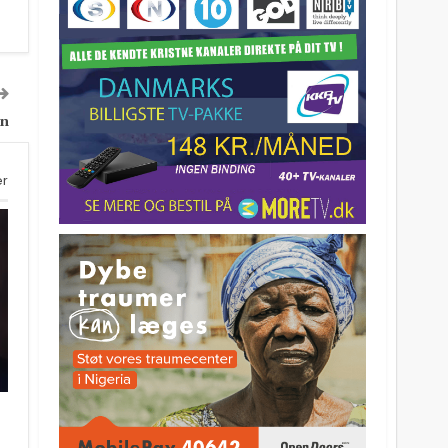
gn
er