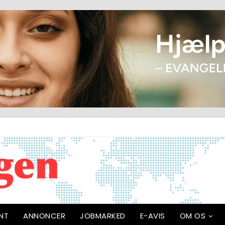
NT
ANNONCER
JOBMARKED
E-AVIS
OM OS