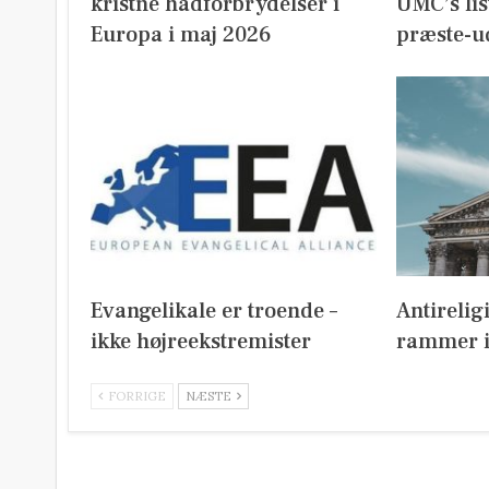
kristne hadforbrydelser i
UMC’s lis
Europa i maj 2026
præste-u
Evangelikale er troende –
Antirelig
ikke højreekstremister
rammer i
FORRIGE
NÆSTE