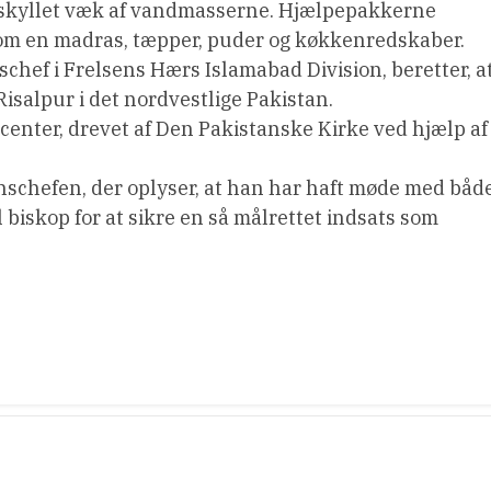
er skyllet væk af vandmasserne. Hjælpepakkerne
om en madras, tæpper, puder og køkkenredskaber.
chef i Frelsens Hærs Islamabad Division, beretter, a
isalpur i det nordvestlige Pakistan.
enter, drevet af Den Pakistanske Kirke ved hjælp af
ionschefen, der oplyser, at han har haft møde med båd
biskop for at sikre en så målrettet indsats som