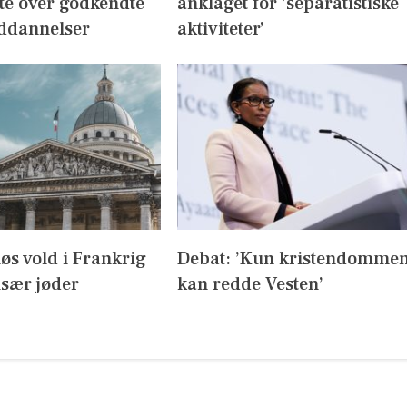
te over godkendte
anklaget for ’separatistiske
ddannelser
aktiviteter’
iøs vold i Frankrig
Debat: ’Kun kristendomme
sær jøder
kan redde Vesten’