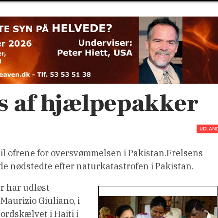
s af hjælpepakker
UDLAN
il ofrene for oversvømmelsen i Pakistan.Frelsens
 de nødstedte efter naturkatastrofen i Pakistan.
 har udløst
Maurizio Giuliano, i
rdskælvet i Haiti i