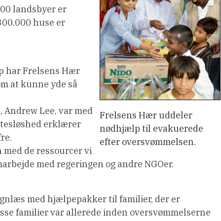
.700 landsbyer er
300.000 huse er
lp har Frelsens Hær
 om at kunne yde så
n, Andrew Lee, var med
Frelsens Hær uddeler
agtesløshed erklærer
nødhjælp til evakuerede
re.
efter oversvømmelsen.
en med de ressourcer vi
samarbejde med regeringen og andre NGOer.
gnlæs med hjælpepakker til familier, der er
disse familier var allerede inden oversvømmelserne