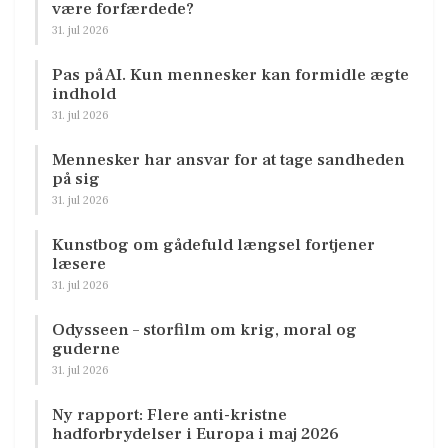
være forfærdede?
31. jul 2026
Pas på AI. Kun mennesker kan formidle ægte
indhold
31. jul 2026
Mennesker har ansvar for at tage sandheden
på sig
31. jul 2026
Kunstbog om gådefuld længsel fortjener
læsere
31. jul 2026
Odysseen – storfilm om krig, moral og
guderne
31. jul 2026
Ny rapport: Flere anti-kristne
hadforbrydelser i Europa i maj 2026