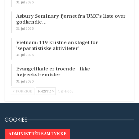
31. jul 2026
Asbury Seminary fjernet fra UMC’s liste over
godkendte…
31. jul 2026
Vietnam: 119 kristne anklaget for
’separatistiske aktiviteter’
31. jul 2026
Evangelikale er troende – ikke
højreekstremister
31. jul 2026
FORRIGE
NÆSTE
1 af 4.665
COOKIES
ADMINISTRÉR SAMTYKKE