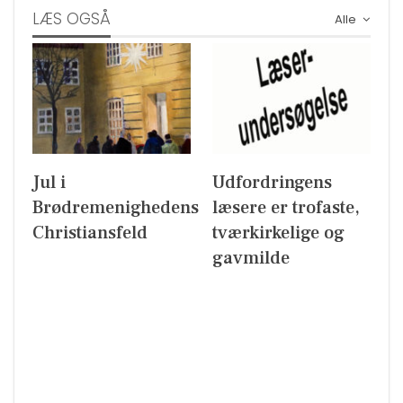
LÆS OGSÅ
Alle
Jul i
Udfordringens
Brødremenighedens
læsere er trofaste,
Christiansfeld
tværkirkelige og
gavmilde