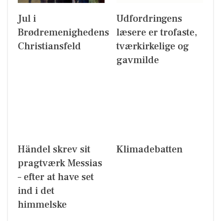
Jul i
Udfordringens
Brødremenighedens
læsere er trofaste,
Christiansfeld
tværkirkelige og
gavmilde
Händel skrev sit
Klimadebatten
pragtværk Messias
– efter at have set
ind i det
himmelske