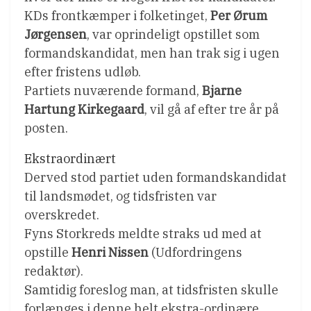
KDs frontkæmper i folketinget,
Per Ørum
Jørgensen
, var oprindeligt opstillet som
formandskandidat, men han trak sig i ugen
efter fristens udløb.
Partiets nuværende formand,
Bjarne
Hartung Kirkegaard
, vil gå af efter tre år på
posten.
Ekstraordinært
Derved stod partiet uden formandskandidat
til landsmødet, og tidsfristen var
overskredet.
Fyns Storkreds meldte straks ud med at
opstille
Henri Nissen
(Udfordringens
redaktør).
Samtidig foreslog man, at tidsfristen skulle
forlænges i denne helt ekstra-ordinære