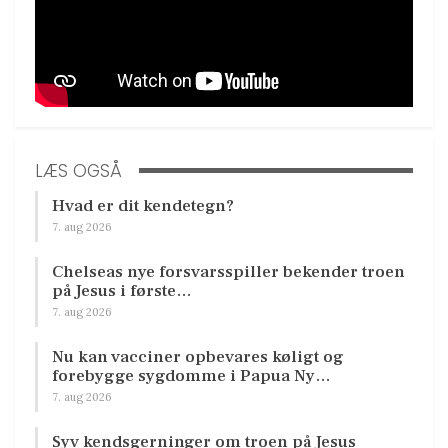
LÆS OGSÅ
Hvad er dit kendetegn?
7. aug 2026
Chelseas nye forsvarsspiller bekender troen
på Jesus i første…
7. aug 2026
Nu kan vacciner opbevares køligt og
forebygge sygdomme i Papua Ny…
7. aug 2026
Syv kendsgerninger om troen på Jesus