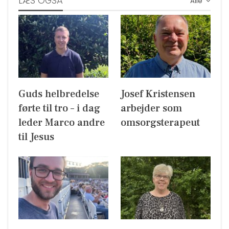
LÆS OGSÅ
Alle
Guds helbredelse
Josef Kristensen
førte til tro – i dag
arbejder som
leder Marco andre
omsorgsterapeut
til Jesus