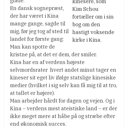
glade.
kinesere, som
En dansk sognepræst,
Kim Schou
der har været i Kina
fortæller om i sin
mange gange, sagde til
bog om den
mig, før jeg tog af sted til
hastigt voksende
landet for første gang:
kirke i Kina.
Man kan spotte de
kristne på, at det er dem, der smiler.
Kina har en af verdens højeste
selvmordsrater  hvert andet minut tager en
kineser sit eget liv ifølge statslige kinesiske
medier (hvilket i sig selv kan få mig til at tro,
at tallet er højere).
Man arbejder hårdt for dagen og vejen. Og i
Kina – verdens mest ateistiske land – er der
ikke meget mere at håbe på og stræbe efter
end økonomisk succes.