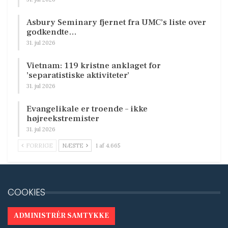
Asbury Seminary fjernet fra UMC’s liste over
godkendte…
31. jul 2026
Vietnam: 119 kristne anklaget for
’separatistiske aktiviteter’
31. jul 2026
Evangelikale er troende – ikke
højreekstremister
31. jul 2026
FORRIGE
NÆSTE
1 af 4.665
COOKIES
ADMINISTRÉR SAMTYKKE