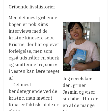
Gribende livshistorier
Men det mest gribende i
bogen er nok Kims
interviews med de
kristne kinesere selv.
Kristne, der har oplevet
forfølgelse, men som
også udstråler en stærk
og smittende tro, som vi
i Vesten kan lære meget
af.
Jeg eeeelsker
– Det mest
den, griner
kendetegnende ved de
Jasmin og viser
kristne, man møder i
sin bibel. Hun er
Kina, er faktisk, at de er
en af de mange