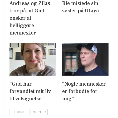
Andreas og Zilas
Rie mistede sin
tror på, at Gud
søster på Utøya
ønsker at
helliggøre
mennesker
”Gud har
“Nogle mennesker
forvandlet mit liv
er forbudte for
til velsignelse”
mig”
FORRIGE
NÆSTE