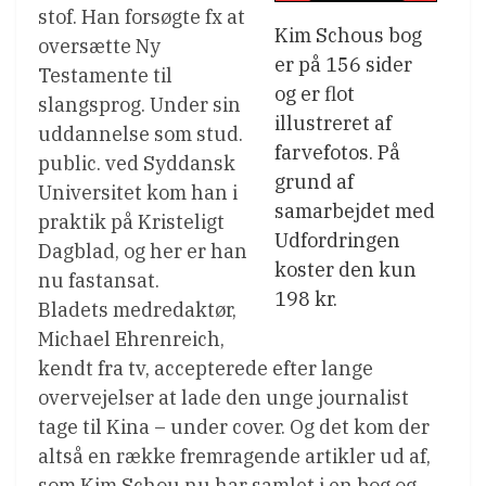
stof. Han forsøgte fx at
Kim Schous bog
oversætte Ny
er på 156 sider
Testamente til
og er flot
slangsprog. Under sin
illustreret af
uddannelse som stud.
farvefotos. På
public. ved Syddansk
grund af
Universitet kom han i
samarbejdet med
praktik på Kristeligt
Udfordringen
Dagblad, og her er han
koster den kun
nu fastansat.
198 kr.
Bladets medredaktør,
Michael Ehrenreich,
kendt fra tv, accepterede efter lange
overvejelser at lade den unge journalist
tage til Kina – under cover. Og det kom der
altså en række fremragende artikler ud af,
som Kim Schou nu har samlet i en bog og