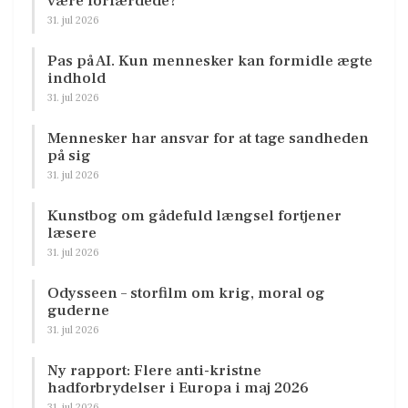
være forfærdede?
31. jul 2026
Pas på AI. Kun mennesker kan formidle ægte
indhold
31. jul 2026
Mennesker har ansvar for at tage sandheden
på sig
31. jul 2026
Kunstbog om gådefuld længsel fortjener
læsere
31. jul 2026
Odysseen – storfilm om krig, moral og
guderne
31. jul 2026
Ny rapport: Flere anti-kristne
hadforbrydelser i Europa i maj 2026
31. jul 2026