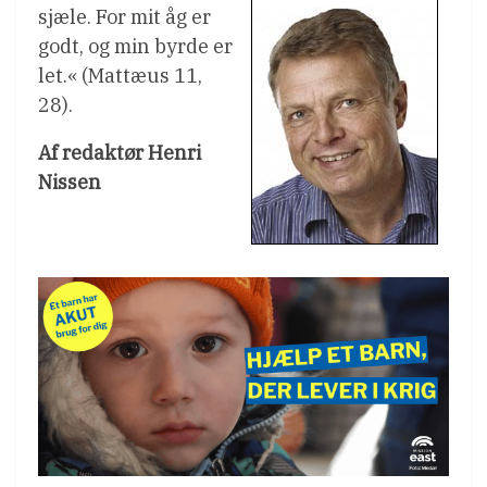
sjæle. For mit åg er
godt, og min byrde er
let.« (Mattæus 11,
28).
Af redaktør Henri
Nissen