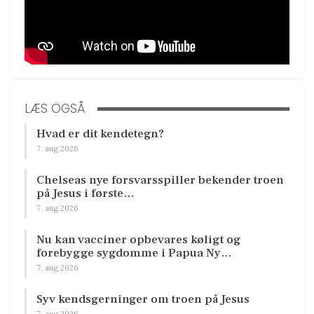
LÆS OGSÅ
Hvad er dit kendetegn?
7. aug 2026
Chelseas nye forsvarsspiller bekender troen
på Jesus i første…
7. aug 2026
Nu kan vacciner opbevares køligt og
forebygge sygdomme i Papua Ny…
7. aug 2026
Syv kendsgerninger om troen på Jesus
7. aug 2026