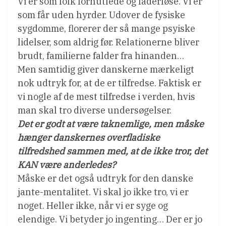
Vi er som folk forhutlede og faderløse. Vi er
som får uden hyrder. Udover de fysiske
sygdomme, florerer der så mange psyiske
lidelser, som aldrig før. Relationerne bliver
brudt, familierne falder fra hinanden…
Men samtidig giver danskerne mærkeligt
nok udtryk for, at de er tilfredse. Faktisk er
vi nogle af de mest tilfredse i verden, hvis
man skal tro diverse undersøgelser.
Det er godt at være taknemlige, men måske
hænger danskernes overfladiske
tilfredshed sammen med, at de ikke tror, det
KAN være anderledes?
Måske er det også udtryk for den danske
jante-mentalitet. Vi skal jo ikke tro, vi er
noget. Heller ikke, når vi er syge og
elendige. Vi betyder jo ingenting… Der er jo