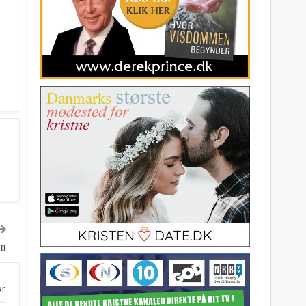
50
er