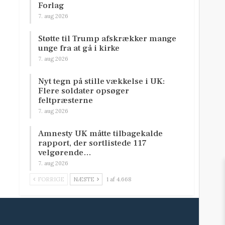
Forlag
7. aug 2026
Støtte til Trump afskrækker mange
unge fra at gå i kirke
7. aug 2026
Nyt tegn på stille vækkelse i UK:
Flere soldater opsøger
feltpræsterne
7. aug 2026
Amnesty UK måtte tilbagekalde
rapport, der sortlistede 117
velgørende…
7. aug 2026
FORRIGE
NÆSTE
1 af 4.668