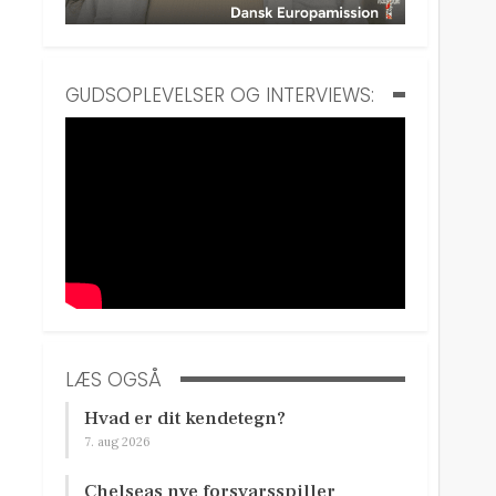
GUDSOPLEVELSER OG INTERVIEWS:
LÆS OGSÅ
Hvad er dit kendetegn?
7. aug 2026
Chelseas nye forsvarsspiller