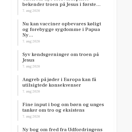
bekender troen på Jesus i første…
7. aug 2026
Nu kan vacciner opbevares køligt
og forebygge sygdomme i Papua
Ny…
7. aug 2026
Syv kendsgerninger om troen på
Jesus
7. aug 2026
Angreb på jøder i Europa kan få
utilsigtede konsekvenser
7. aug 2026
Fine input i bog om børn og unges
tanker om tro og eksistens
7. aug 2026
Ny bog om fred fra Udfordringens