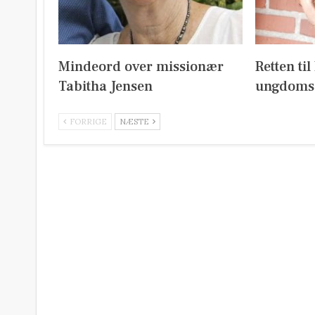
Mindeord over missionær
Retten ti
Tabitha Jensen
ungdoms
FORRIGE
NÆSTE