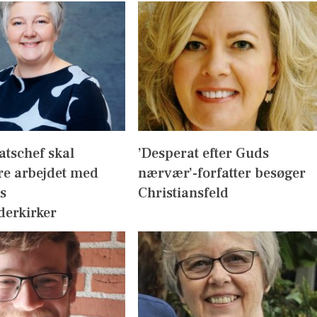
atschef skal
’Desperat efter Guds
re arbejdet med
nærvær’-forfatter besøger
s
Christiansfeld
derkirker