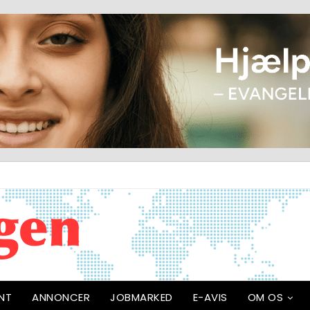
NT
ANNONCER
JOBMARKED
E-AVIS
OM OS