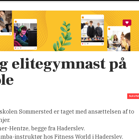
 elitegymnast på
le
NAVN
terskolen Sommersted er taget med ansættelsen af to
jer.
her-Hentze, begge fra Haderslev.
mba-instruktør hos Fitness World i Haderslev.