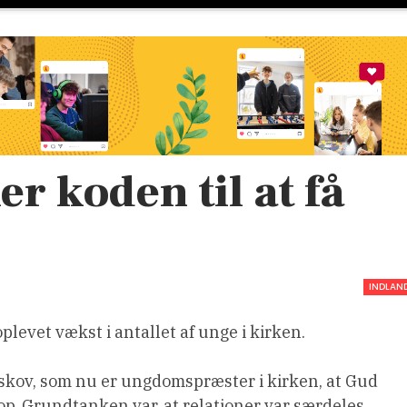
r koden til at få
INDLAN
levet vækst i antallet af unge i kirken.
skov, som nu er ungdomspræster i kirken, at Gud
op. Grundtanken var, at relationer var særdeles