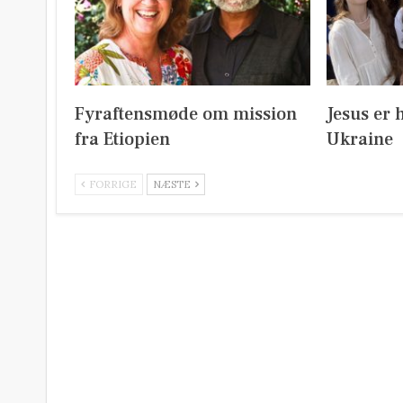
Fyraftensmøde om mission
Jesus er 
fra Etiopien
Ukraine
FORRIGE
NÆSTE