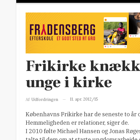
Frikirke knække
unge i kirke
11. apr. 2012/15
Af
Udfordringen
Københavns Frikirke har de seneste to år op
Hemmeligheden er relationer, siger de.
I 2010 følte Michael Hansen og Jonas Røge
talte til dem om at starte ungdomsarbejde 