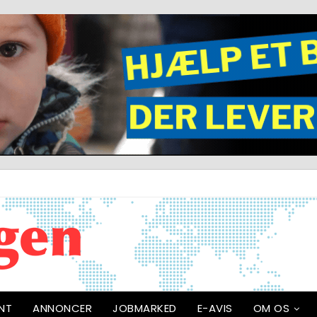
NT
ANNONCER
JOBMARKED
E-AVIS
OM OS