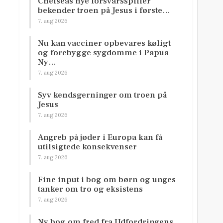
Chelseas nye forsvarsspiller
bekender troen på Jesus i første…
7. aug 2026
Nu kan vacciner opbevares køligt
og forebygge sygdomme i Papua
Ny…
7. aug 2026
Syv kendsgerninger om troen på
Jesus
7. aug 2026
Angreb på jøder i Europa kan få
utilsigtede konsekvenser
7. aug 2026
Fine input i bog om børn og unges
tanker om tro og eksistens
7. aug 2026
Ny bog om fred fra Udfordringens