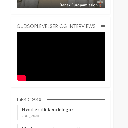
GUDSOPLEVELSER OG INTERVIEWS:
LÆS OGSÅ
Hvad er dit kendetegn?
7. aug 2026