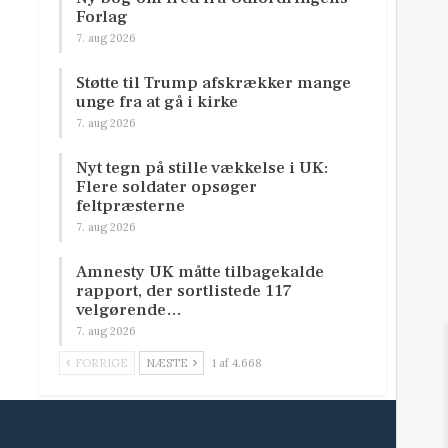
Forlag
7. aug 2026
Støtte til Trump afskrækker mange
unge fra at gå i kirke
7. aug 2026
Nyt tegn på stille vækkelse i UK:
Flere soldater opsøger
feltpræsterne
7. aug 2026
Amnesty UK måtte tilbagekalde
rapport, der sortlistede 117
velgørende…
7. aug 2026
FORRIGE
NÆSTE
1 af 4.668