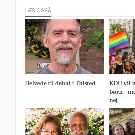
LÆS OGSÅ
Helvede til debat i Thisted
KDU vil 
børn – mo
nej