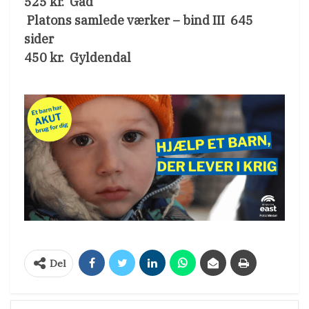
525 kr.  Gad
 Platons samlede værker – bind III  645
sider
450 kr.  Gyldendal
Del