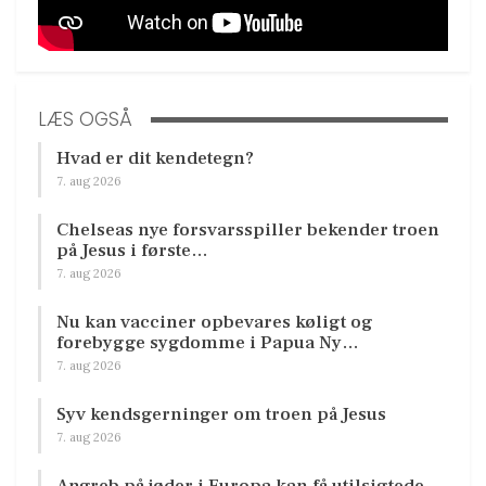
LÆS OGSÅ
Hvad er dit kendetegn?
7. aug 2026
Chelseas nye forsvarsspiller bekender troen
på Jesus i første…
7. aug 2026
Nu kan vacciner opbevares køligt og
forebygge sygdomme i Papua Ny…
7. aug 2026
Syv kendsgerninger om troen på Jesus
7. aug 2026
Angreb på jøder i Europa kan få utilsigtede