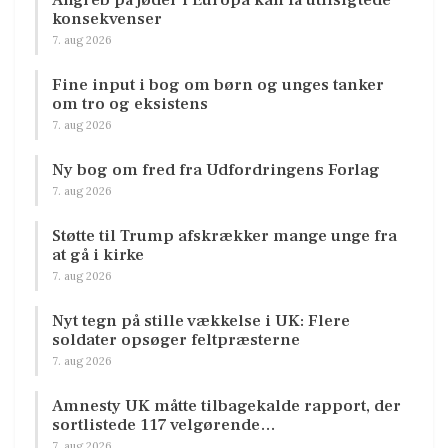
konsekvenser
7. aug 2026
Fine input i bog om børn og unges tanker
om tro og eksistens
7. aug 2026
Ny bog om fred fra Udfordringens Forlag
7. aug 2026
Støtte til Trump afskrækker mange unge fra
at gå i kirke
7. aug 2026
Nyt tegn på stille vækkelse i UK: Flere
soldater opsøger feltpræsterne
7. aug 2026
Amnesty UK måtte tilbagekalde rapport, der
sortlistede 117 velgørende…
7. aug 2026