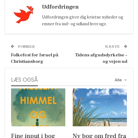
Udfordringen
Udfordringen giver dig kristne nyheder og
emner fra ind- og udland hver uge.
FORRIGE
NÆSTE
Folkefest for Israel på
Tidens afgudsdyrkelse –
Christiansborg
og vejen ud
LÆS OGSÅ
Alle
Fine input i bog
Ny bog om fred fra