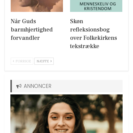
Når Guds
Skøn
barmhjertighed
refleksionsbog
forvandler
over Folkekirkens
tekstrække
FORRIGE
NÆSTE
ANNONCER