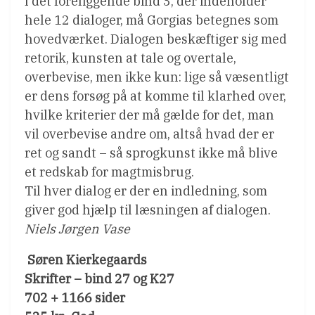
I det foreliggende bind 3, der indeholder
hele 12 dialoger, må Gorgias betegnes som
hovedværket. Dialogen beskæftiger sig med
retorik, kunsten at tale og overtale,
overbevise, men ikke kun: lige så væsentligt
er dens forsøg på at komme til klarhed over,
hvilke kriterier der må gælde for det, man
vil overbevise andre om, altså hvad der er
ret og sandt – så sprogkunst ikke må blive
et redskab for magtmisbrug.
Til hver dialog er der en indledning, som
giver god hjælp til læsningen af dialogen.
Niels Jørgen Vase
 Søren Kierkegaards
Skrifter – bind 27 og K27
702 + 1166 sider