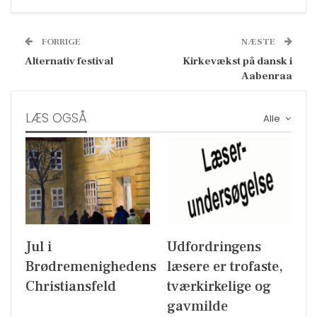
FORRIGE
NÆSTE
Alternativ festival
Kirkevækst på dansk i
Aabenraa
LÆS OGSÅ
Alle
Jul i
Udfordringens
Brødremenighedens
læsere er trofaste,
Christiansfeld
tværkirkelige og
gavmilde