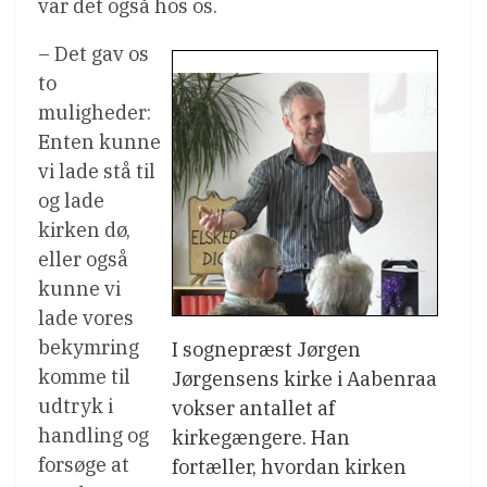
var det også hos os.
– Det gav os
to
muligheder:
Enten kunne
vi lade stå til
og lade
kirken dø,
eller også
kunne vi
lade vores
bekymring
I sognepræst Jørgen
komme til
Jørgensens kirke i Aabenraa
udtryk i
vokser antallet af
handling og
kirkegængere. Han
forsøge at
fortæller, hvordan kirken