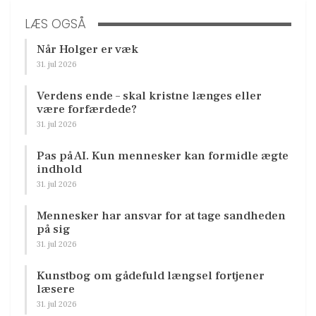
LÆS OGSÅ
Når Holger er væk
31. jul 2026
Verdens ende – skal kristne længes eller
være forfærdede?
31. jul 2026
Pas på AI. Kun mennesker kan formidle ægte
indhold
31. jul 2026
Mennesker har ansvar for at tage sandheden
på sig
31. jul 2026
Kunstbog om gådefuld længsel fortjener
læsere
31. jul 2026