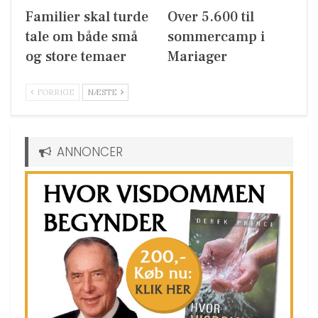
Familier skal turde
Over 5.600 til
tale om både små
sommercamp i
og store temaer
Mariager
FORRIGE
NÆSTE
ANNONCER