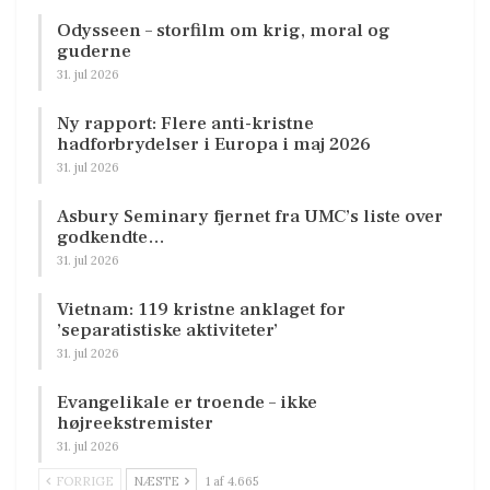
Odysseen – storfilm om krig, moral og
guderne
31. jul 2026
Ny rapport: Flere anti-kristne
hadforbrydelser i Europa i maj 2026
31. jul 2026
Asbury Seminary fjernet fra UMC’s liste over
godkendte…
31. jul 2026
Vietnam: 119 kristne anklaget for
’separatistiske aktiviteter’
31. jul 2026
Evangelikale er troende – ikke
højreekstremister
31. jul 2026
FORRIGE
NÆSTE
1 af 4.665