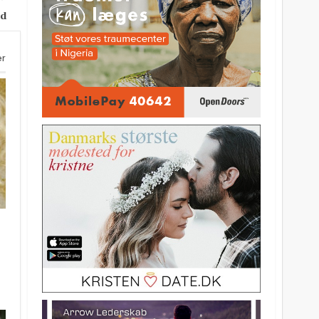
nd
er