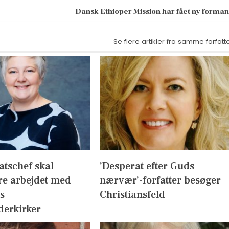
Dansk Ethioper Mission har fået ny forma
Se flere artikler fra samme forfatt
atschef skal
’Desperat efter Guds
re arbejdet med
nærvær’-forfatter besøger
s
Christiansfeld
derkirker