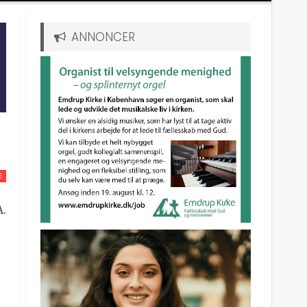
ANNONCER
E
A.