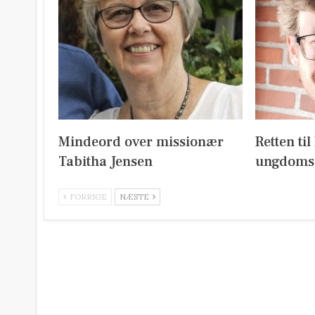
Mindeord over missionær
Retten ti
Tabitha Jensen
ungdoms
FORRIGE
NÆSTE