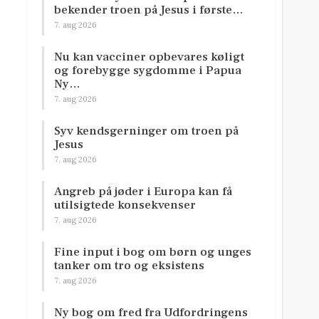
bekender troen på Jesus i første…
7. aug 2026
Nu kan vacciner opbevares køligt
og forebygge sygdomme i Papua
Ny…
7. aug 2026
Syv kendsgerninger om troen på
Jesus
7. aug 2026
Angreb på jøder i Europa kan få
utilsigtede konsekvenser
7. aug 2026
Fine input i bog om børn og unges
tanker om tro og eksistens
7. aug 2026
Ny bog om fred fra Udfordringens