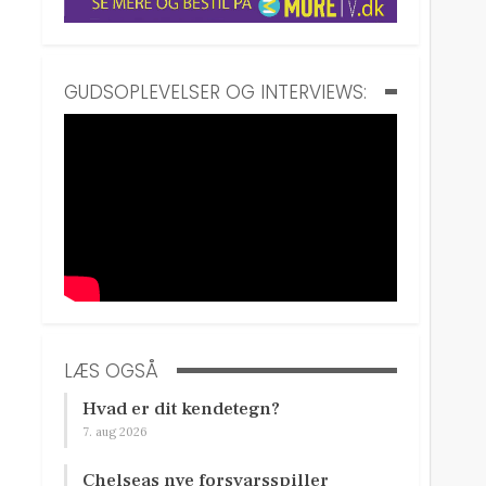
GUDSOPLEVELSER OG INTERVIEWS:
LÆS OGSÅ
Hvad er dit kendetegn?
7. aug 2026
Chelseas nye forsvarsspiller