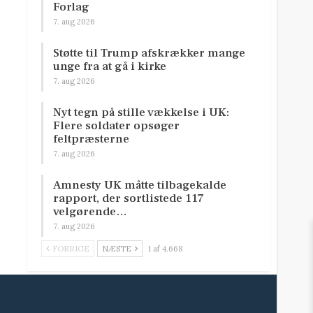
Forlag
7. aug 2026
Støtte til Trump afskrækker mange
unge fra at gå i kirke
7. aug 2026
Nyt tegn på stille vækkelse i UK:
Flere soldater opsøger
feltpræsterne
7. aug 2026
Amnesty UK måtte tilbagekalde
rapport, der sortlistede 117
velgørende…
7. aug 2026
FORRIGE
NÆSTE
1 af 4.668