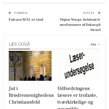
FORRIGE
NÆSTE
Falcaos MÅL er Gud
Visjon Norge  kristent tv
med masser af fokus på
Israel
LÆS OGSÅ
Alle
Jul i
Udfordringens
Brødremenighedens
læsere er trofaste,
Christiansfeld
tværkirkelige og