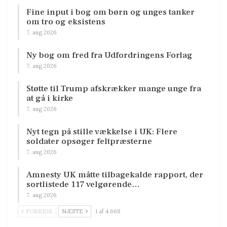
Fine input i bog om børn og unges tanker
om tro og eksistens
7. aug 2026
Ny bog om fred fra Udfordringens Forlag
7. aug 2026
Støtte til Trump afskrækker mange unge fra
at gå i kirke
7. aug 2026
Nyt tegn på stille vækkelse i UK: Flere
soldater opsøger feltpræsterne
7. aug 2026
Amnesty UK måtte tilbagekalde rapport, der
sortlistede 117 velgørende…
7. aug 2026
FORRIGE
NÆSTE
1 af 4.668