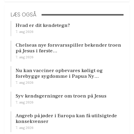
LÆS OGSÅ
Hvad er dit kendetegn?
7. aug 2026
Chelseas nye forsvarsspiller bekender troen
på Jesus i første…
7. aug 2026
Nu kan vacciner opbevares køligt og
forebygge sygdomme i Papua Ny…
7. aug 2026
Syv kendsgerninger om troen på Jesus
7. aug 2026
Angreb på jøder i Europa kan få utilsigtede
konsekvenser
7. aug 2026