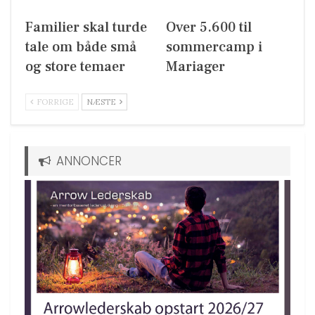
Familier skal turde
Over 5.600 til
tale om både små
sommercamp i
og store temaer
Mariager
FORRIGE
NÆSTE
ANNONCER