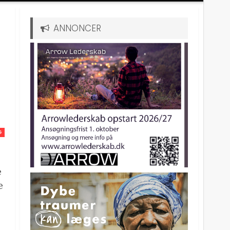
ANNONCER
G
e
e