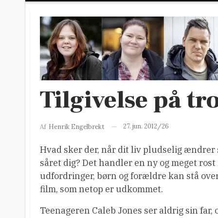
Tilgivelse på tr
27. jun. 2012/26
Af
Henrik Engelbrekt
Hvad sker der, når dit liv pludselig ændrer 
såret dig? Det handler en ny og meget rost 
udfordringer, børn og forældre kan stå ove
film, som netop er udkommet.
Teenageren Caleb Jones ser aldrig sin far, 