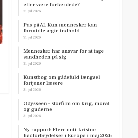
eller være forfærdede?
31. jul 2026
Pas på AI. Kun mennesker kan
formidle ægte indhold
31. jul 2026
Mennesker har ansvar for at tage
sandheden på sig
31. jul 2026
Kunstbog om gådefuld længsel
fortjener læsere
31. jul 2026
Odysseen – storfilm om krig, moral
og guderne
31. jul 2026
Ny rapport: Flere anti-kristne
hadforbrydelser i Europa i maj 2026