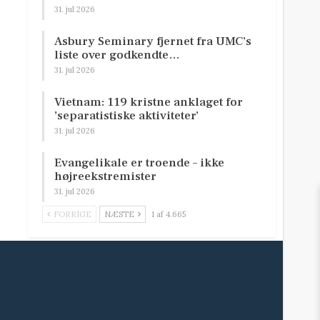
31. jul 2026
Asbury Seminary fjernet fra UMC’s
liste over godkendte…
31. jul 2026
Vietnam: 119 kristne anklaget for
’separatistiske aktiviteter’
31. jul 2026
Evangelikale er troende – ikke
højreekstremister
31. jul 2026
FORRIGE
NÆSTE
1 af 4.665