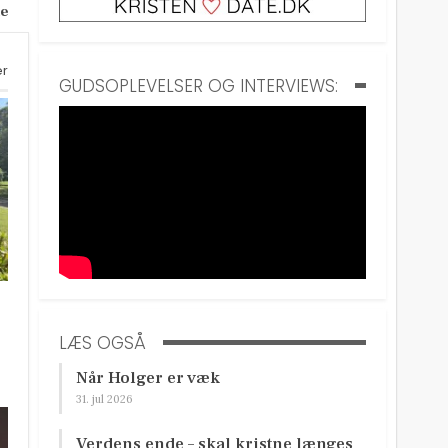
ie
er
GUDSOPLEVELSER OG INTERVIEWS:
LÆS OGSÅ
Når Holger er væk
31. jul 2026
Verdens ende – skal kristne længes