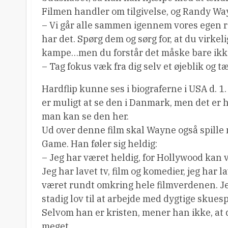
Filmen handler om tilgivelse, og Randy Wayn
– Vi går alle sammen igennem vores egen re
har det. Spørg dem og sørg for, at du virke
kampe…men du forstår det måske bare ikk
– Tag fokus væk fra dig selv et øjeblik og t
Hardflip kunne ses i biograferne i USA d. 1
er muligt at se den i Danmark, men det er 
man kan se den her.
Ud over denne film skal Wayne også spille m
Game. Han føler sig heldig:
– Jeg har været heldig, for Hollywood kan 
Jeg har lavet tv, film og komedier, jeg har l
været rundt omkring hele filmverdenen. Jeg
stadig lov til at arbejde med dygtige skuesp
Selvom han er kristen, mener han ikke, at d
meget.