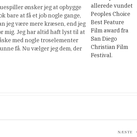
allerede vundet
skuespiller ønsker jeg at opbygge
Peoples Choice
k bare at få et job nogle gange,
Best Feature
 kan jeg være mere kræsen, end jeg
Film award fra
mig. Jeg har altid haft lyst til at
San Diego
 måske med nogle troselementer
Christian Film
g kunne få. Nu vælger jeg dem, der
Festival.
NÆSTE