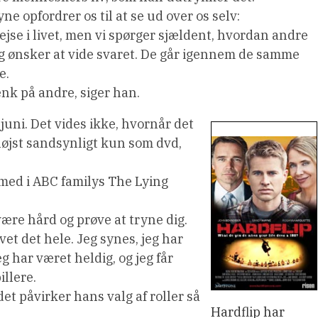
e opfordrer os til at se ud over os selv:
jse i livet, men vi spørger sjældent, hvordan andre
lig ønsker at vide svaret. De går igennem de samme
e.
ænk på andre, siger han.
. juni. Det vides ikke, hvornår det
højst sandsynligt kun som dvd,
ed i ABC familys The Lying
være hård og prøve at tryne dig.
avet det hele. Jeg synes, jeg har
 har været heldig, og jeg får
illere.
et påvirker hans valg af roller så
Hardflip har