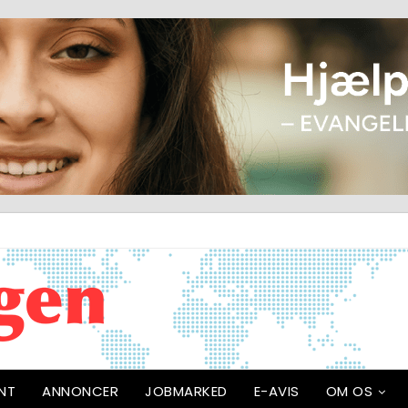
NT
ANNONCER
JOBMARKED
E-AVIS
OM OS