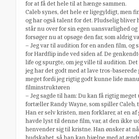
for at få det hele til at hænge sammen.
Caleb synes, det hele er ligegyldigt, men fi
og har også talent for det. Pludselig bliver
står nu over for sin egen uansvarlighed o
forsøger nu at opsøge den far, som aldrig v
– Jeg var til audition for en anden film, og
for Hardflip inde ved siden af. De genkendt
life og spurgte, om jeg ville til audition. Det
jeg har det godt med at lave tros-baserede 
meget fordi jeg rigtig godt kunne lide man
filminstruktøren
– Jeg sagde til ham: Du kan få rigtig meget u
fortæller Randy Wayne, som spiller Caleb, ti
Han er selv kristen, men forklarer, at en af
havde lyst til denne film, var, at den ikke
henvender sig til kristne. Han ønsker at 
budskabet, så han kan hjælpe med at ændr