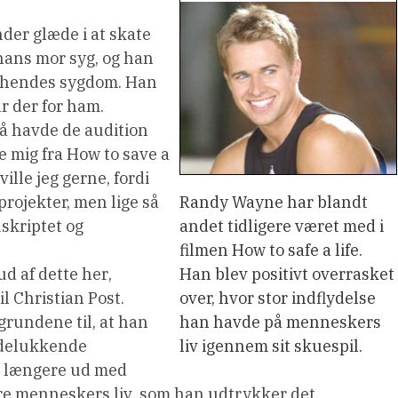
nder glæde i at skate
 hans mor syg, og han
g hendes sygdom. Han
ar der for ham.
 så havde de audition
e mig fra How to save a
 ville jeg gerne, fordi
projekter, men lige så
Randy Wayne har blandt
uskriptet og
andet tidligere været med i
filmen How to safe a life.
d af dette her,
Han blev positivt overrasket
l Christian Post.
over, hvor stor indflydelse
 grundene til, at han
han havde på menneskers
 udelukkende
liv igennem sit skuespil.
nå længere ud med
e menneskers liv, som han udtrykker det.