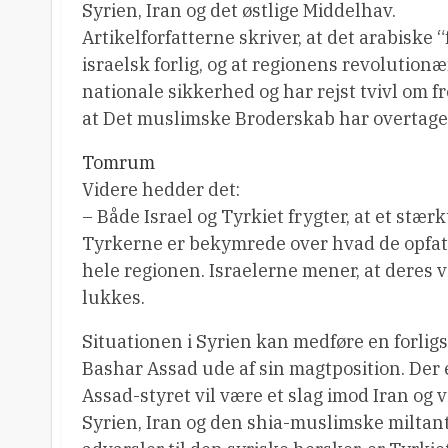
Syrien, Iran og det østlige Middelhav.
Artikelforfatterne skriver, at det arabiske “
israelsk forlig, og at regionens revolution
nationale sikkerhed og har rejst tvivl om f
at Det muslimske Broderskab har overtaget
Tomrum
Videre hedder det:
– Både Israel og Tyrkiet frygter, at et stæ
Tyrkerne er bekymrede over hvad de opfat
hele regionen. Israelerne mener, at deres v
lukkes.
Situationen i Syrien kan medføre en forligs
Bashar Assad ude af sin magtposition. Der e
Assad-styret vil være et slag imod Iran og 
Syrien, Iran og den shia-muslimske miltante