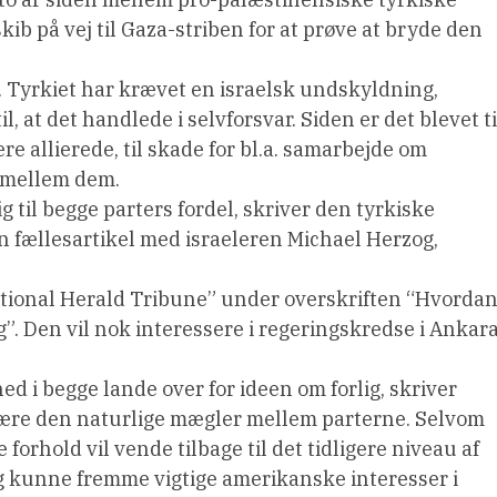
skib på vej til Gaza-striben for at prøve at bryde den
. Tyrkiet har krævet en israelsk undskyldning,
l, at det handlede i selvforsvar. Siden er det blevet ti
re allierede, til skade for bl.a. samarbejde om
 mellem dem.
g til begge parters fordel, skriver den tyrkiske
n fællesartikel med israeleren Michael Herzog,
rnational Herald Tribune” under overskriften “Hvorda
ig”. Den vil nok interessere i regeringskredse i Ankar
hed i begge lande over for ideen om forlig, skriver
være den naturlige mægler mellem parterne. Selvom
 forhold vil vende tilbage til det tidligere niveau af
ng kunne fremme vigtige amerikanske interesser i