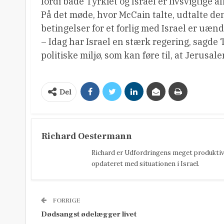
fordi både Tyrkiet og Israel er livsvigtige a
På det møde, hvor McCain talte, udtalte d
betingelser for et forlig med Israel er uæn
– Idag har Israel en stærk regering, sagde 
politiske miljø, som kan føre til, at Jerusa
Del
Richard Oestermann
Richard er Udfordringens meget produktive
opdateret med situationen i Israel.
FORRIGE
Dødsangst ødelægger livet