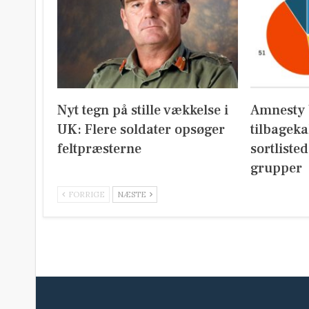
Nyt tegn på stille vækkelse i
Amnesty 
UK: Flere soldater opsøger
tilbageka
feltpræsterne
sortliste
grupper
FORRIGE
NÆSTE