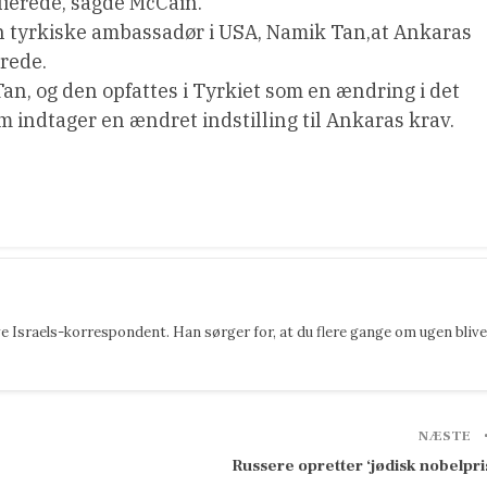
llierede, sagde McCain.
en tyrkiske ambassadør i USA, Namik Tan,at Ankaras
drede.
Tan, og den opfattes i Tyrkiet som en ændring i det
lem indtager en ændret indstilling til Ankaras krav.
 Israels-korrespondent. Han sørger for, at du flere gange om ugen blive
NÆSTE
Russere opretter ‘jødisk nobelpri