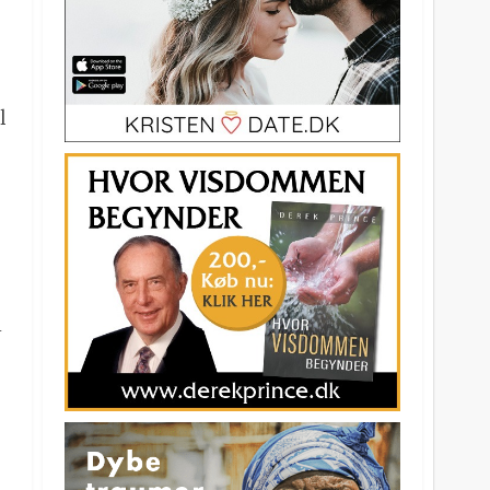
l
n
a