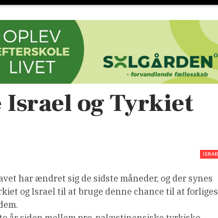
Israel og Tyrkiet
ISRAE
havet har ændret sig de sidste måneder, og der synes
et og Israel til at bruge denne chance til at forliges
 dem.
 to år siden mellem pro-palæstinensiske tyrkiske