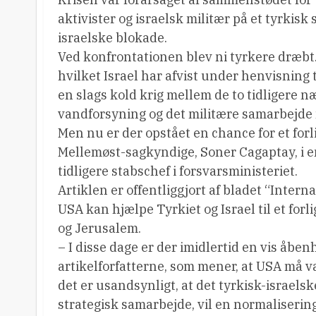
aktivister og israelsk militær på et tyrkisk 
israelske blokade.
Ved konfrontationen blev ni tyrkere dræbt
hvilket Israel har afvist under henvisning ti
en slags kold krig mellem de to tidligere næ
vandforsyning og det militære samarbejde
Men nu er der opstået en chance for et forli
Mellemøst-sagkyndige, Soner Cagaptay, i e
tidligere stabschef i forsvarsministeriet.
Artiklen er offentliggjort af bladet “Inte
USA kan hjælpe Tyrkiet og Israel til et forl
og Jerusalem.
– I disse dage er der imidlertid en vis åben
artikelforfatterne, som mener, at USA må 
det er usandsynligt, at det tyrkisk-israelske
strategisk samarbejde, vil en normaliseri