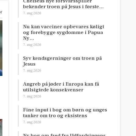
Chelseas nye forsvarsspiller
bekender troen på Jesus i første…
er
7. aug 2026
Nu kan vacciner opbevares køligt
og forebygge sygdomme i Papua
Ny…
7. aug 2026
Syv kendsgerninger om troen på
Jesus
7. aug 2026
Angreb på jøder i Europa kan få
utilsigtede konsekvenser
7. aug 2026
Fine input i bog om børn og unges
tanker om tro og eksistens
7. aug 2026
Ny bog om fred fra Udfordringens