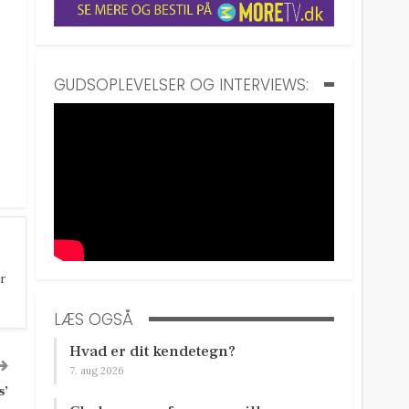
GUDSOPLEVELSER OG INTERVIEWS:
r
LÆS OGSÅ
Hvad er dit kendetegn?
7. aug 2026
s’