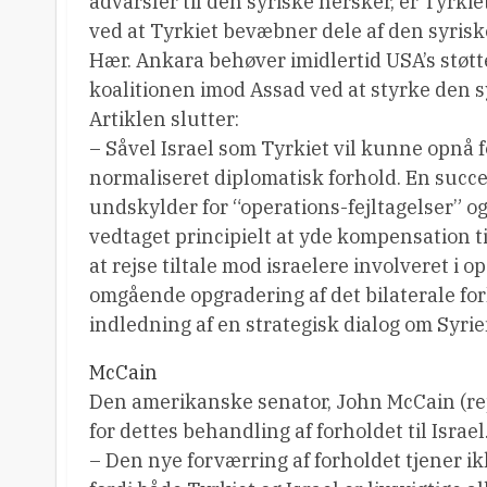
advarsler til den syriske hersker, er Tyrkie
ved at Tyrkiet bevæbner dele af den syrisk
Hær. Ankara behøver imidlertid USA’s støtte
koalitionen imod Assad ved at styrke den sy
Artiklen slutter:
– Såvel Israel som Tyrkiet vil kunne opnå f
normaliseret diplomatisk forhold. En succes
undskylder for “operations-fejltagelser” og 
vedtaget principielt at yde kompensation ti
at rejse tiltale mod israelere involveret i 
omgående opgradering af det bilaterale fo
indledning af en strategisk dialog om Syri
McCain
Den amerikanske senator, John McCain (repu
for dettes behandling af forholdet til Israel
– Den nye forværring af forholdet tjener ik