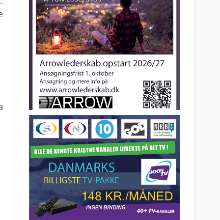
.
e
a
,