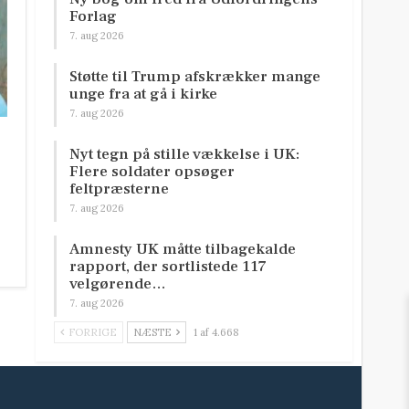
Forlag
7. aug 2026
Støtte til Trump afskrækker mange
unge fra at gå i kirke
7. aug 2026
Nyt tegn på stille vækkelse i UK:
Flere soldater opsøger
feltpræsterne
7. aug 2026
Amnesty UK måtte tilbagekalde
rapport, der sortlistede 117
velgørende…
7. aug 2026
FORRIGE
NÆSTE
1 af 4.668