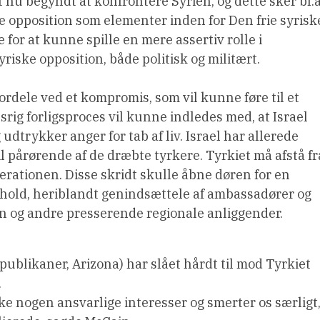
t nu begyndt at konfrontere Syrien, og dette sker bl.a
e opposition som elementer inden for Den frie syrisk
 for at kunne spille en mere assertiv rolle i
riske opposition, både politisk og militært.
ordele ved et kompromis, som vil kunne føre til et
rig forligsproces vil kunne indledes med, at Israel
udtrykker anger for tab af liv. Israel har allerede
l pårørende af de dræbte tyrkere. Tyrkiet må afstå fr
operationen. Disse skridt skulle åbne døren for en
rhold, heriblandt genindsættele af ambassadører og
en og andre presserende regionale anliggender.
blikaner, Arizona) har slået hårdt til mod Tyrkiet
.
ke nogen ansvarlige interesser og smerter os særligt