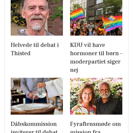
Helvede til debat i
KDU vil have
Thisted
hormoner til børn –
moderpartiet siger
nej
Dåbskommission
Fyraftensmøde om
inviterer til debat
mission fra