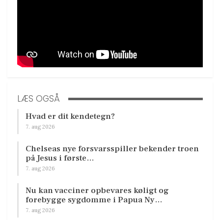
LÆS OGSÅ
Hvad er dit kendetegn?
7. aug 2026
Chelseas nye forsvarsspiller bekender troen
på Jesus i første…
7. aug 2026
Nu kan vacciner opbevares køligt og
forebygge sygdomme i Papua Ny…
7. aug 2026