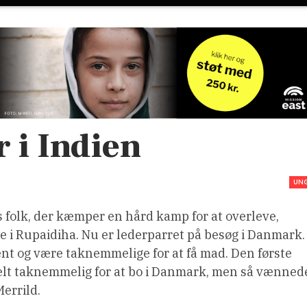
r i Indien
UN
s folk, der kæmper en hård kamp for at overleve,
le i Rupaidiha. Nu er lederparret på besøg i Danmark.
pænt og være taknemmelige for at få mad. Den første
cielt taknemmelig for at bo i Danmark, men så vænned
Merrild.