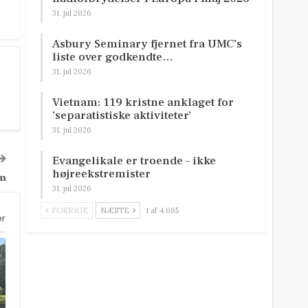
31. jul 2026
Asbury Seminary fjernet fra UMC’s
liste over godkendte…
31. jul 2026
Vietnam: 119 kristne anklaget for
’separatistiske aktiviteter’
31. jul 2026
Evangelikale er troende – ikke
højreekstremister
em
31. jul 2026
FORRIGE
NÆSTE
1 af 4.665
er