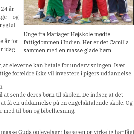
 24 år
nge – og
 rygtet
Unge fra Mariager Højskole mødte
e år for
fattigdommen i Indien. Her er det Camilla
ar idag
sammen med en masse glade børn.
r, at eleverne kan betale for undervisningen. Især
ttige forældre ikke vil investere i pigers uddannelse.
en
 at sende deres børn til skolen. De indser, at det
 at få en uddannelse på en engelsktalende skole. Og
r med til bøn og bibellæsning.
asse Guds oplevelser i bagagen og virkelig har fåe