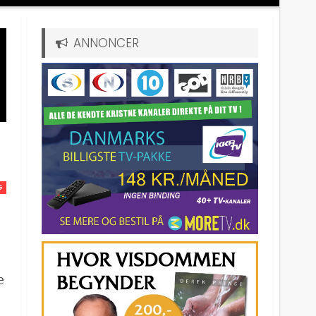
ANNONCER
G
e