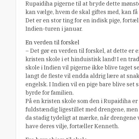
Rupaidiha pigerne til at bryde dette mønste
kan vælge, hvem de skal giftes med, kan få
Det er en stor ting for en indisk pige, fort
Indien-turen i januar.
En verden til forskel
– Det gør en verden til forskel, at dette er 
kristen skole i et hinduistisk land! I en tra
skole i Indien vil pigerne ikke blive taget se
langt de fleste vil endda aldrig lære at sna
engelsk. I Indien vil en pige bare blive set
byrde for familien.
På en kristen skole som den i Rupaidiha er
fuldstændig ligestillet med drengene, men 
da stadig tydeligt at mærke, når drengene v
have deres vilje, fortæller Kenneth.