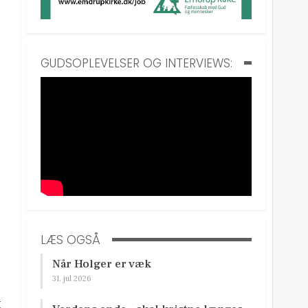
GUDSOPLEVELSER OG INTERVIEWS:
LÆS OGSÅ
Når Holger er væk
31. jul 2026
t