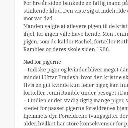
For fire år siden bankede en fattig mand p
stinkende klud. Den viste sig at indeholde 
mor var død.
Manden valgte at aflevere pigen til de kris
ihjel, for ingen ville have hende. Men Jen
pigen, som de kalder Rachel, fortæller Ru
Rambles og deres skole siden 1986.
Nød for pigerne
– Indiske piger og kvinder bliver meget dår
mindst i Uttar Pradesh, hvor den kristne sko
Hvis en gift kvinde kun føder piger, kan hu
fortæller Jenni Ramble under besøget i D
– I Indien er der stadig rigtig mange piger, 
stedet for passer pigerne forældrenes hjem
hjemmets dyr. Forældrene tvangsgifter dere
alder, hvilket har store konsekvenser for p