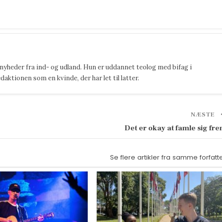
 nyheder fra ind- og udland. Hun er uddannet teolog med bifag i
ktionen som en kvinde, der har let til latter.
NÆSTE
Det er okay at famle sig fr
Se flere artikler fra samme forfatt