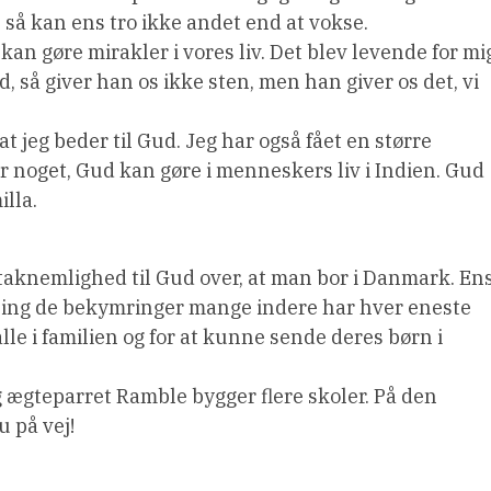
iv, så kan ens tro ikke andet end at vokse.
 kan gøre mirakler i vores liv. Det blev levende for mi
, så giver han os ikke sten, men han giver os det, vi
t jeg beder til Gud. Jeg har også fået en større
r noget, Gud kan gøre i menneskers liv i Indien. Gud
lla.
 taknemlighed til Gud over, at man bor i Danmark. En
tning de bekymringer mange indere har hver eneste
lle i familien og for at kunne sende deres børn i
 ægteparret Ramble bygger flere skoler. På den
u på vej!