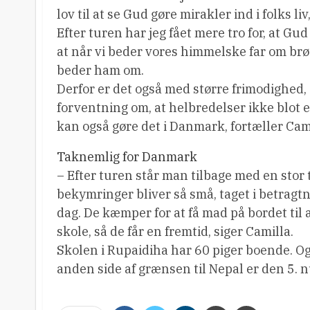
lov til at se Gud gøre mirakler ind i folks l
Efter turen har jeg fået mere tro for, at Gud
at når vi beder vores himmelske far om brød
beder ham om.
Derfor er det også med større frimodighed, a
forventning om, at helbredelser ikke blot e
kan også gøre det i Danmark, fortæller Cami
Taknemlig for Danmark
– Efter turen står man tilbage med en stor
bekymringer bliver så små, taget i betrag
dag. De kæmper for at få mad på bordet til a
skole, så de får en fremtid, siger Camilla.
Skolen i Rupaidiha har 60 piger boende. Og
anden side af grænsen til Nepal er den 5. n