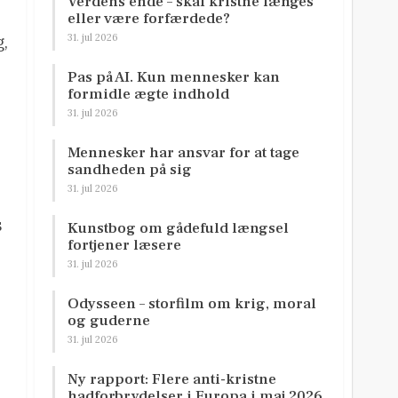
Verdens ende – skal kristne længes
eller være forfærdede?
31. jul 2026
g,
Pas på AI. Kun mennesker kan
formidle ægte indhold
31. jul 2026
Mennesker har ansvar for at tage
sandheden på sig
31. jul 2026
s
Kunstbog om gådefuld længsel
fortjener læsere
31. jul 2026
Odysseen – storfilm om krig, moral
og guderne
31. jul 2026
Ny rapport: Flere anti-kristne
hadforbrydelser i Europa i maj 2026