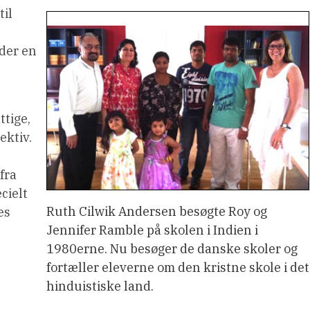
til
der en
ttige,
ektiv.
fra
cielt
Ruth Cilwik Andersen besøgte Roy og
es
Jennifer Ramble på skolen i Indien i
1980erne. Nu besøger de danske skoler og
fortæller eleverne om den kristne skole i det
hinduistiske land.