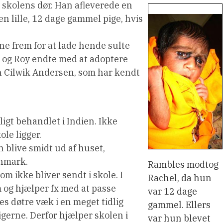
å skolens dør. Han afleverede en
en lille, 12 dage gammel pige, hvis
tne frem for at lade hende sulte
ni og Roy endte med at adoptere
th Cilwik Andersen, som har kendt
ligt behandlet i Indien. Ikke
le ligger.
n blive smidt ud af huset,
anmark.
Rambles modtog
som ikke bliver sendt i skole. I
Rachel, da hun
 og hjælper fx med at passe
var 12 dage
s døtre væk i en meget tidlig
gammel. Ellers
igerne. Derfor hjælper skolen i
var hun blevet