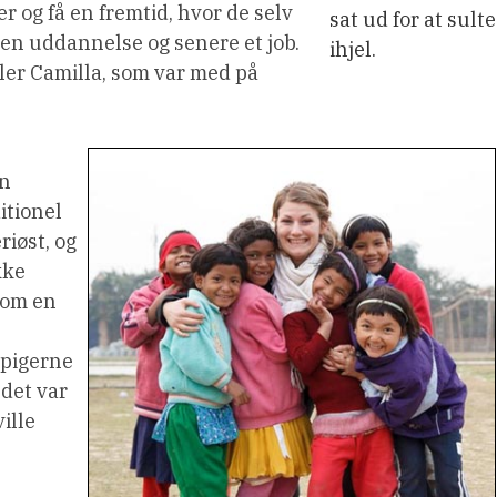
r og få en fremtid, hvor de selv
sat ud for at sulte
 en uddannelse og senere et job.
ihjel.
æller Camilla, som var med på
en
ditionel
riøst, og
kke
 som en
 pigerne
det var
ille