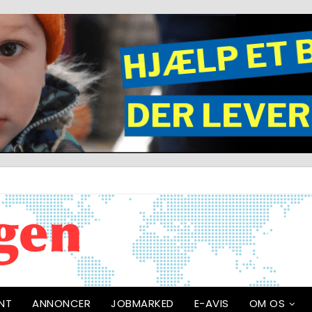
NT
ANNONCER
JOBMARKED
E-AVIS
OM OS