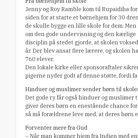
Fra børnehjem til skole
Jenny og Roy Ramble kom til Rupaidiha for
siden for at starte et børnehjem for 30 dre
de skulle bygge en lille skole for dem. Men
om den gode undervisning og den kærlige
disciplin på stedet gjorde, at skolen voksed
år. Der blev ansat flere lærere, og skolen h
760 elever.
Den lokale kirke eller sponsoraftaler sikre
pigerne nyder godt af denne støtte, fordi fa
Hinduer og muslimer sender børn til skol
Det gode ry får også hinduer og muslimer til
giver deres børn en enestående chance for
så må forældrene leve med, at deres børn e
Forventer mere fra Gud
– Når man kommer hjem fra Indien med en m