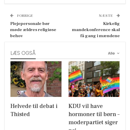
FORRIGE
NÆSTE
Plejepersonale bør
Kirkelig
møde ældres religiøse
mandekonference skal
behov
få gang i mændene
LÆS OGSÅ
Alle
Helvede til debat i
KDU vil have
Thisted
hormoner til børn –
moderpartiet siger