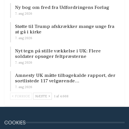
Ny bog om fred fra Udfordringens Forlag
7. aug 2026
Støtte til Trump afskrækker mange unge fra
at gå i kirke
7. aug 2026
Nyt tegn på stille vækkelse i UK: Flere
soldater opsøger feltpræsterne
7. aug 2026
Amnesty UK måtte tilbagekalde rapport, der
sortlistede 117 velgørende…
7. aug 2026
FORRIGE
NÆSTE
1 af 4.668
COOKIES