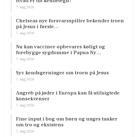
Hvad er dit kendetegn?
7. aug 2026
Chelseas nye forsvarsspiller bekender troen
på Jesus i første…
7. aug 2026
Nu kan vacciner opbevares køligt og
forebygge sygdomme i Papua Ny…
7. aug 2026
Syv kendsgerninger om troen på Jesus
7. aug 2026
Angreb på jøder i Europa kan få utilsigtede
konsekvenser
7. aug 2026
Fine input i bog om børn og unges tanker
om tro og eksistens
7. aug 2026