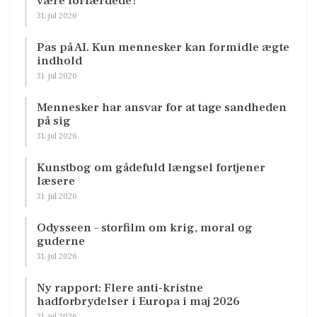
være forfærdede?
31. jul 2026
Pas på AI. Kun mennesker kan formidle ægte
indhold
31. jul 2026
Mennesker har ansvar for at tage sandheden
på sig
31. jul 2026
Kunstbog om gådefuld længsel fortjener
læsere
31. jul 2026
Odysseen – storfilm om krig, moral og
guderne
31. jul 2026
Ny rapport: Flere anti-kristne
hadforbrydelser i Europa i maj 2026
31. jul 2026