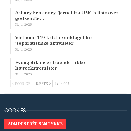
Asbury Seminary fjernet fra UMC’s liste over
godkendte…
31. jul 2026
Vietnam: 119 kristne anklaget for
’separatistiske aktiviteter’
31. jul 2026
Evangelikale er troende – ikke
højreekstremister
31. jul 2026
FORRIGE
NÆSTE
1 af 4.665
COOKIES
ADMINISTRÉR SAMTYKKE