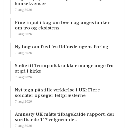
konsekvenser
7. aug 2026
Fine input i bog om børn og unges tanker
om tro og eksistens
7. aug 2026
Ny bog om fred fra Udfordringens Forlag
7. aug 2026
Støtte til Trump afskrækker mange unge fra
at gå i kirke
7. aug 2026
Nyt tegn på stille vækkelse i UK: Flere
soldater opsøger feltpræsterne
7. aug 2026
Amnesty UK måtte tilbagekalde rapport, der
sortlistede 117 velgørende…
7. aug 2026