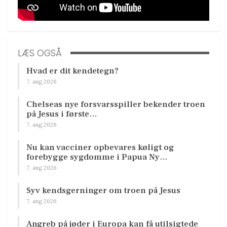
LÆS OGSÅ
Hvad er dit kendetegn?
7. aug 2026
Chelseas nye forsvarsspiller bekender troen
på Jesus i første…
7. aug 2026
Nu kan vacciner opbevares køligt og
forebygge sygdomme i Papua Ny…
7. aug 2026
Syv kendsgerninger om troen på Jesus
7. aug 2026
Angreb på jøder i Europa kan få utilsigtede