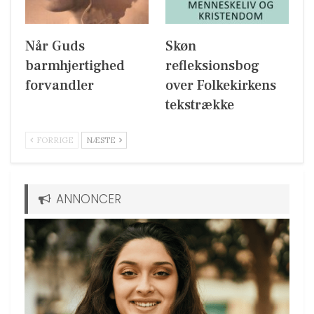
Når Guds
Skøn
barmhjertighed
refleksionsbog
forvandler
over Folkekirkens
tekstrække
FORRIGE
NÆSTE
ANNONCER