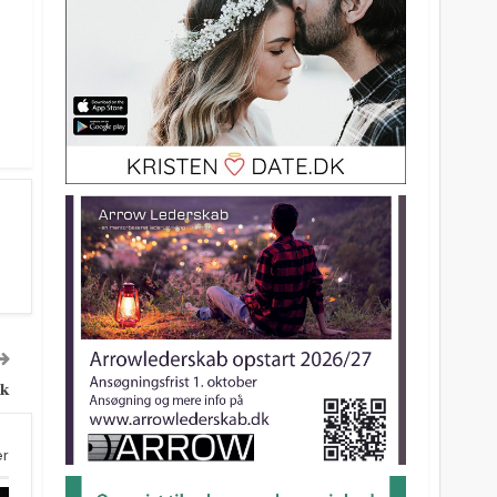
ik
er