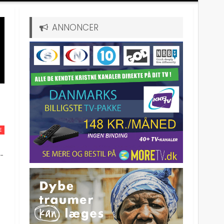
ANNONCER
E
-