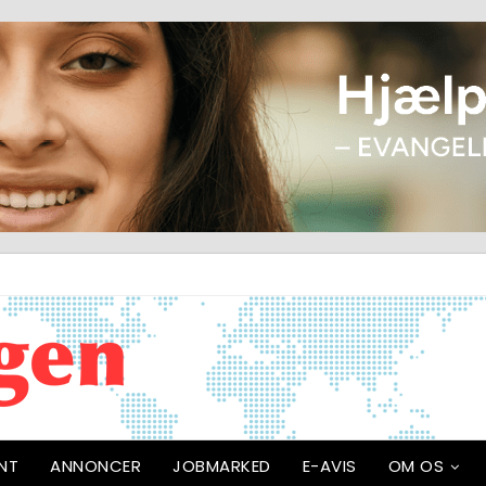
NT
ANNONCER
JOBMARKED
E-AVIS
OM OS