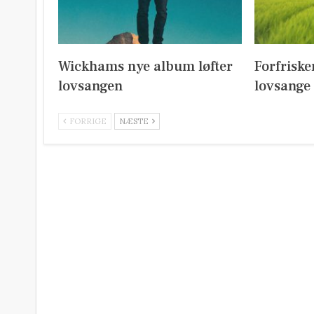
Wickhams nye album løfter
Forfrisk
lovsangen
lovsange
FORRIGE
NÆSTE