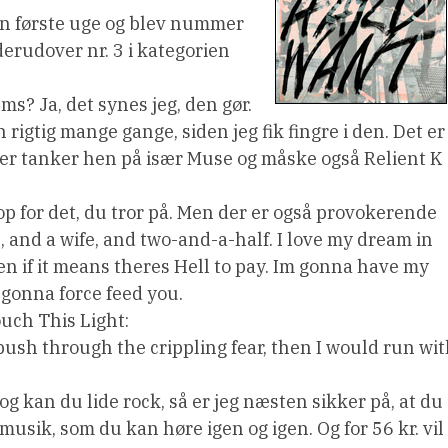
n første uge og blev nummer
erudover nr. 3 i kategorien
ms? Ja, det synes jeg, den gør.
rigtig mange gange, siden jeg fik fingre i den. Det er
der tanker hen på især Muse og måske også Relient K
p for det, du tror på. Men der er også provokerende
and a wife, and two-and-a-half. I love my dream in
n if it means theres Hell to pay. Im gonna have my
m gonna force feed you.
ouch This Light:
ld push through the crippling fear, then I would run wi
og kan du lide rock, så er jeg næsten sikker på, at du
musik, som du kan høre igen og igen. Og for 56 kr. vil