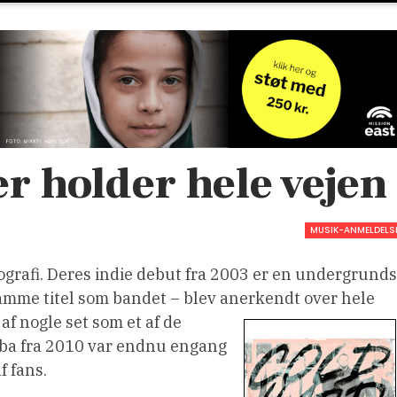
er holder hele vejen
MUSIK-ANMELDELS
rafi. Deres indie debut fra 2003 er en undergrunds
amme titel som bandet – blev anerkendt over hele
af nogle set som et af de
urba fra 2010 var endnu engang
f fans.