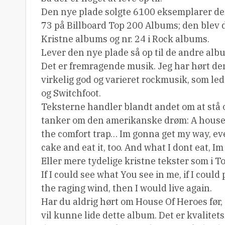
Den nye plade solgte 6100 eksemplarer de
73 på Billboard Top 200 Albums; den blev d
Kristne albums og nr. 24 i Rock albums.
Lever den nye plade så op til de andre albu
Det er fremragende musik. Jeg har hørt den 
virkelig god og varieret rockmusik, som le
og Switchfoot.
Teksterne handler blandt andet om at stå o
tanker om den amerikanske drøm: A house, 
the comfort trap… Im gonna get my way, eve
cake and eat it, too. And what I dont eat, I
Eller mere tydelige kristne tekster som i T
If I could see what You see in me, if I cou
the raging wind, then I would live again.
Har du aldrig hørt om House Of Heroes før, 
vil kunne lide dette album. Det er kvalitets