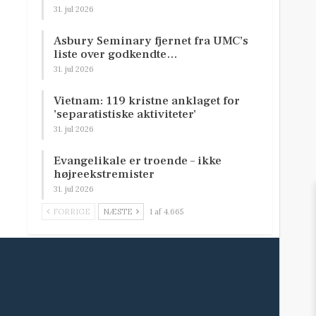
31. jul 2026
Asbury Seminary fjernet fra UMC’s
liste over godkendte…
31. jul 2026
Vietnam: 119 kristne anklaget for
’separatistiske aktiviteter’
31. jul 2026
Evangelikale er troende – ikke
højreekstremister
31. jul 2026
FORRIGE
NÆSTE
1 af 4.665