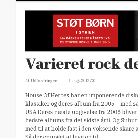
Varieret rock d
1. aug. 2012/31
Af
Udfordringen
House Of Heroes har en imponerende diskog
klassiker og deres album fra 2005 – med s
USA.
Deres næste udgivelse fra 2008 bliver 
bedste albums fra det sidste årti. Og Sub
med til at holde fast i den voksende skare a
Så der er noget at leve op til.