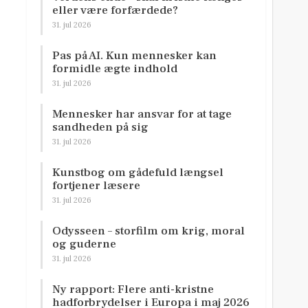
eller være forfærdede?
31. jul 2026
Pas på AI. Kun mennesker kan
formidle ægte indhold
31. jul 2026
Mennesker har ansvar for at tage
sandheden på sig
31. jul 2026
Kunstbog om gådefuld længsel
fortjener læsere
31. jul 2026
Odysseen – storfilm om krig, moral
og guderne
31. jul 2026
Ny rapport: Flere anti-kristne
hadforbrydelser i Europa i maj 2026