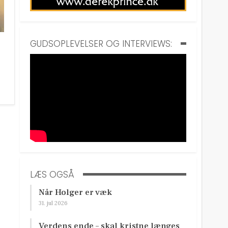
GUDSOPLEVELSER OG INTERVIEWS:
LÆS OGSÅ
Når Holger er væk
31. jul 2026
Verdens ende – skal kristne længes