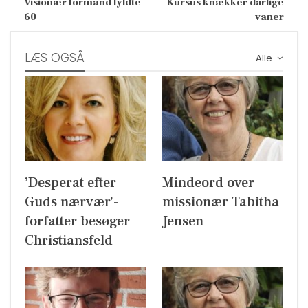
Visionær formand fyldte
Kursus knækker dårlige
60
vaner
LÆS OGSÅ
Alle
’Desperat efter
Mindeord over
Guds nærvær’-
missionær Tabitha
forfatter besøger
Jensen
Christiansfeld