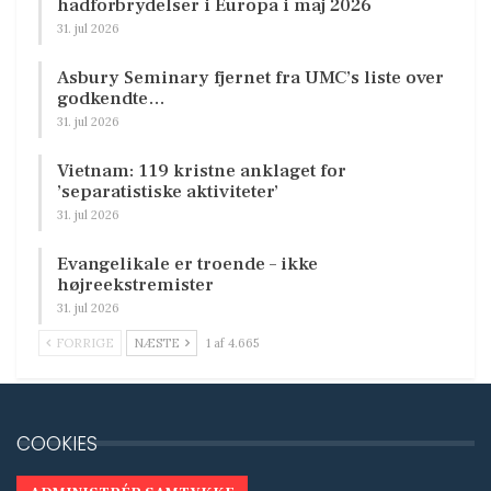
hadforbrydelser i Europa i maj 2026
31. jul 2026
Asbury Seminary fjernet fra UMC’s liste over
godkendte…
31. jul 2026
Vietnam: 119 kristne anklaget for
’separatistiske aktiviteter’
31. jul 2026
Evangelikale er troende – ikke
højreekstremister
31. jul 2026
FORRIGE
NÆSTE
1 af 4.665
COOKIES