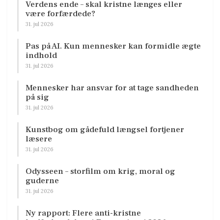
Verdens ende – skal kristne længes eller
være forfærdede?
31. jul 2026
Pas på AI. Kun mennesker kan formidle ægte
indhold
31. jul 2026
Mennesker har ansvar for at tage sandheden
på sig
31. jul 2026
Kunstbog om gådefuld længsel fortjener
læsere
31. jul 2026
Odysseen – storfilm om krig, moral og
guderne
31. jul 2026
Ny rapport: Flere anti-kristne