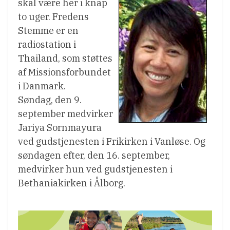
skal være her i knap
to uger. Fredens
Stemme er en
radiostation i
Thailand, som støttes
af Missionsforbundet
i Danmark.
Søndag, den 9.
september medvirker
Jariya Sornmayura
ved gudstjenesten i Frikirken i Vanløse. Og
søndagen efter, den 16. september,
medvirker hun ved gudstjenesten i
Bethaniakirken i Ålborg.