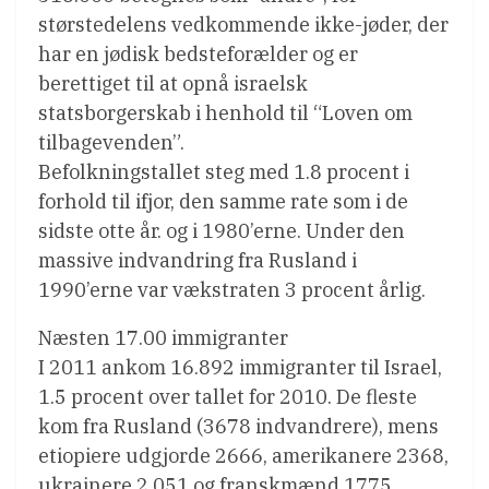
størstedelens vedkommende ikke-jøder, der
har en jødisk bedsteforælder og er
berettiget til at opnå israelsk
statsborgerskab i henhold til “Loven om
tilbagevenden”.
Befolkningstallet steg med 1.8 procent i
forhold til ifjor, den samme rate som i de
sidste otte år. og i 1980’erne. Under den
massive indvandring fra Rusland i
1990’erne var vækstraten 3 procent årlig.
Næsten 17.00 immigranter
I 2011 ankom 16.892 immigranter til Israel,
1.5 procent over tallet for 2010. De fleste
kom fra Rusland (3678 indvandrere), mens
etiopiere udgjorde 2666, amerikanere 2368,
ukrainere 2.051 og franskmænd 1775.