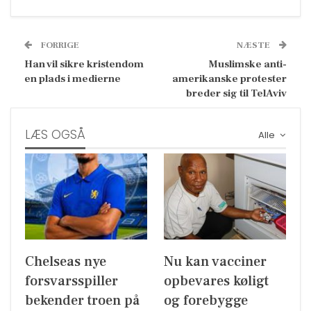
FORRIGE
NÆSTE
Han vil sikre kristendom
Muslimske anti-
en plads i medierne
amerikanske protester
breder sig til TelAviv
LÆS OGSÅ
Alle
Chelseas nye
Nu kan vacciner
forsvarsspiller
opbevares køligt
bekender troen på
og forebygge