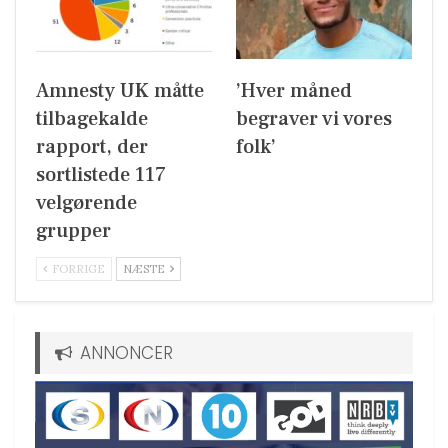
Amnesty UK måtte
’Hver måned
tilbagekalde
begraver vi vores
rapport, der
folk’
sortlistede 117
velgørende
grupper
FORRIGE
NÆSTE
ANNONCER