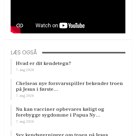
LÆS OGSÅ
Hvad er dit kendetegn?
7. aug 2026
Chelseas nye forsvarsspiller bekender troen
på Jesus i første…
7. aug 2026
Nu kan vacciner opbevares køligt og
forebygge sygdomme i Papua Ny…
7. aug 2026
Syv kendsgerninger om troen på Jesus