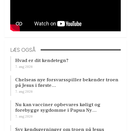
LÆS OGSÅ
Hvad er dit kendetegn?
7. aug 2026
Chelseas nye forsvarsspiller bekender troen
på Jesus i første…
7. aug 2026
Nu kan vacciner opbevares køligt og
forebygge sygdomme i Papua Ny…
7. aug 2026
Syv kendsgerninger om troen på Jesus