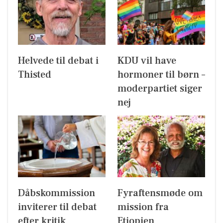
Helvede til debat i
KDU vil have
Thisted
hormoner til børn –
moderpartiet siger
nej
Dåbskommission
Fyraftensmøde om
inviterer til debat
mission fra
efter kritik
Etiopien