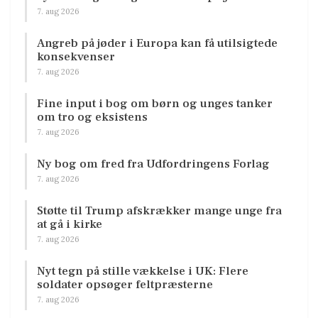
7. aug 2026
Angreb på jøder i Europa kan få utilsigtede
konsekvenser
7. aug 2026
Fine input i bog om børn og unges tanker
om tro og eksistens
7. aug 2026
Ny bog om fred fra Udfordringens Forlag
7. aug 2026
Støtte til Trump afskrækker mange unge fra
at gå i kirke
7. aug 2026
Nyt tegn på stille vækkelse i UK: Flere
soldater opsøger feltpræsterne
7. aug 2026