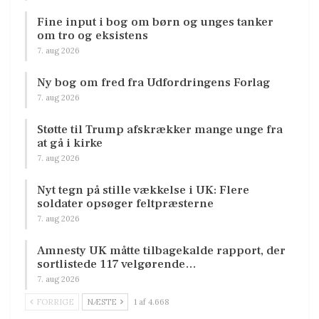
Fine input i bog om børn og unges tanker
om tro og eksistens
7. aug 2026
Ny bog om fred fra Udfordringens Forlag
7. aug 2026
Støtte til Trump afskrækker mange unge fra
at gå i kirke
7. aug 2026
Nyt tegn på stille vækkelse i UK: Flere
soldater opsøger feltpræsterne
7. aug 2026
Amnesty UK måtte tilbagekalde rapport, der
sortlistede 117 velgørende…
7. aug 2026
FORRIGE
NÆSTE
1 af 4.668