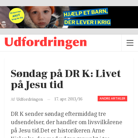
Søndag på DR K: Livet
på Jesu tid
ANDRE ARTIKLER
17. apr. 2013/16
Af
Udfordringen
DR K sender søndag eftermiddag tre
udsendelser, der handler om livsvilkårene
på Jesu tid.Det er historikeren Arne