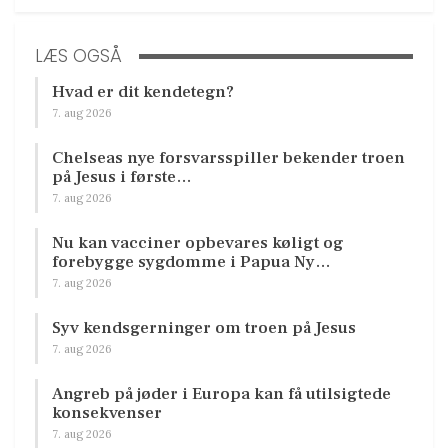
LÆS OGSÅ
Hvad er dit kendetegn?
7. aug 2026
Chelseas nye forsvarsspiller bekender troen
på Jesus i første…
7. aug 2026
Nu kan vacciner opbevares køligt og
forebygge sygdomme i Papua Ny…
7. aug 2026
Syv kendsgerninger om troen på Jesus
7. aug 2026
Angreb på jøder i Europa kan få utilsigtede
konsekvenser
7. aug 2026