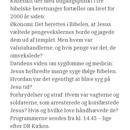
Kislenko, der med udgangspunkt i tre
bibelske beretninger fortæller om livet for
2000 år siden:
Økonomi: Det berettes i Bibelen, at Jesus
væltede pengevekslernes borde og jagede
dem ud af templet. Men hvem var
valutahandlerne, og hvis penge var det, de
omvekslede?
Datidens viden om sygdomme og medicin:
Jesus helbredte mange syge ifølge Bibelen.
Hvordan var det egentligt at blive syg på
Jesu tid?
Forbrydelser og straf: Hvem var vagterne og
soldaterne, som arresterede og korsfæstede
Jesus? Hvis og hvilke love håndhævede de?
Programmerne sendes fra kl. 14.45 – lige
efter DR Kirken.