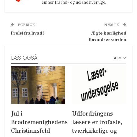
emner fra ind- og udland hver uge.
FORRIGE
NÆSTE
Frelst fra hvad?
Ægte kærlighed
forandrer verden
LÆS OGSÅ
Alle
Jul i
Udfordringens
Brødremenighedens
læsere er trofaste,
Christiansfeld
tværkirkelige og