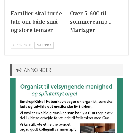
Familier skal turde
Over 5.600 til
tale om både små
sommercamp i
og store temaer
Mariager
FORRIGE
NÆSTE
ANNONCER