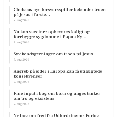
Chelseas nye forsvarsspiller bekender troen
på Jesus i første…
7. aug 2026
Nu kan vacciner opbevares køligt og
forebygge sygdomme i Papua Ny…
7. aug 2026
Syv kendsgerninger om troen på Jesus
7. aug 2026
Angreb på jøder i Europa kan få utilsigtede
konsekvenser
7. aug 2026
Fine input i bog om børn og unges tanker
om tro og eksistens
7. aug 2026
Ny bog om fred fra Udfordringens Forlag