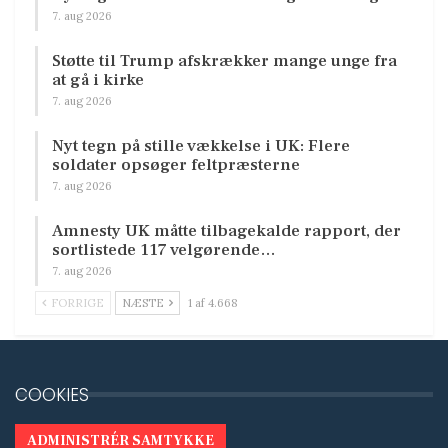
7. aug 2026
Støtte til Trump afskrækker mange unge fra
at gå i kirke
7. aug 2026
Nyt tegn på stille vækkelse i UK: Flere
soldater opsøger feltpræsterne
7. aug 2026
Amnesty UK måtte tilbagekalde rapport, der
sortlistede 117 velgørende…
7. aug 2026
FORRIGE
NÆSTE
1 af 4.668
COOKIES
ADMINISTRÉR SAMTYKKE