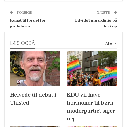
FORRIGE
NÆSTE
Kunst til fordel for
Udvidet musiklinie på
gadebørn
Børkop
LÆS OGSÅ
Alle
Helvede til debat i
KDU vil have
Thisted
hormoner til børn –
moderpartiet siger
nej