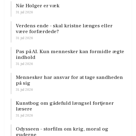
Når Holger er væk
31. jul 2026
Verdens ende – skal kristne længes eller
være forfærdede?
31. jul 2026
Pas på AI. Kun mennesker kan formidle ægte
indhold
31. jul 2026
Mennesker har ansvar for at tage sandheden
på sig
31. jul 2026
Kunstbog om gådefuld længsel fortjener
læsere
31. jul 2026
Odysseen – storfilm om krig, moral og
guderne