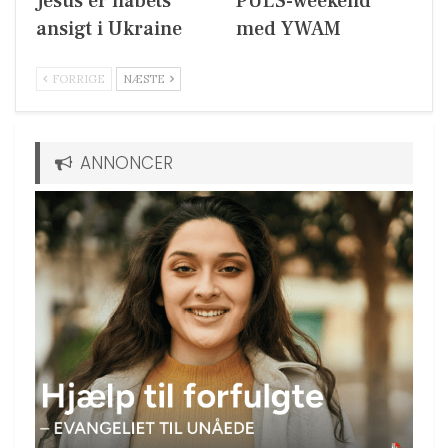
Jesus er håbets
PULS-weekend
ansigt i Ukraine
med YWAM
FORRIGE
NÆSTE
ANNONCER