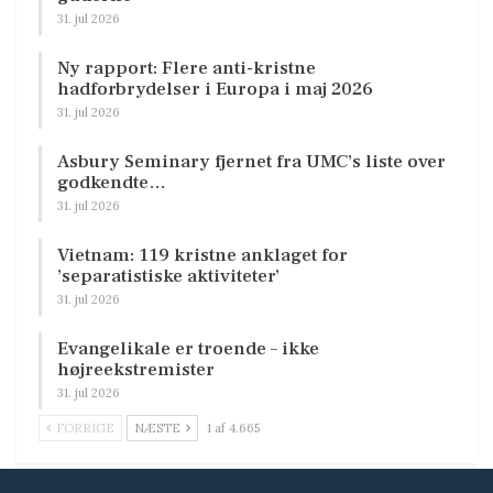
31. jul 2026
Ny rapport: Flere anti-kristne
hadforbrydelser i Europa i maj 2026
31. jul 2026
Asbury Seminary fjernet fra UMC’s liste over
godkendte…
31. jul 2026
Vietnam: 119 kristne anklaget for
’separatistiske aktiviteter’
31. jul 2026
Evangelikale er troende – ikke
højreekstremister
31. jul 2026
FORRIGE
NÆSTE
1 af 4.665