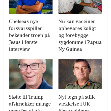
Chelseas nye
Nu kan vacciner
forsvarsspiller
opbevares køligt
bekender troen på
og forebygge
Jesus i første
sygdomme i Papua
interview
Ny Guinea
Støtte til Trump
Nyt tegn på stille
afskrækker mange
vækkelse i UK:
unge fra at gå i
Flere soldater