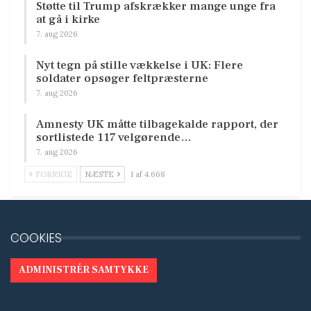
Støtte til Trump afskrækker mange unge fra
at gå i kirke
7. aug 2026
Nyt tegn på stille vækkelse i UK: Flere
soldater opsøger feltpræsterne
7. aug 2026
Amnesty UK måtte tilbagekalde rapport, der
sortlistede 117 velgørende…
7. aug 2026
FORRIGE
NÆSTE
1 af 4.668
COOKIES
ADMINISTRÉR SAMTYKKE