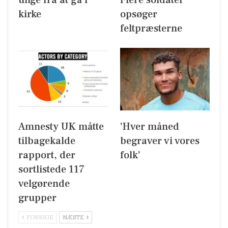
kirke
opsøger
feltpræsterne
Amnesty UK måtte
’Hver måned
tilbagekalde
begraver vi vores
rapport, der
folk’
sortlistede 117
velgørende
grupper
FORRIGE
NÆSTE