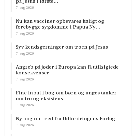
på Jesus i første…
7. aug 2026
Nu kan vacciner opbevares køligt og
forebygge sygdomme i Papua Ny…
7. aug 2026
Syv kendsgerninger om troen på Jesus
7. aug 2026
Angreb på jøder i Europa kan få utilsigtede
konsekvenser
7. aug 2026
Fine input i bog om børn og unges tanker
om tro og eksistens
7. aug 2026
Ny bog om fred fra Udfordringens Forlag
7. aug 2026