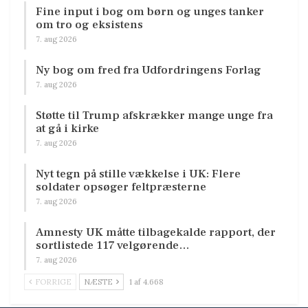
Fine input i bog om børn og unges tanker
om tro og eksistens
7. aug 2026
Ny bog om fred fra Udfordringens Forlag
7. aug 2026
Støtte til Trump afskrækker mange unge fra
at gå i kirke
7. aug 2026
Nyt tegn på stille vækkelse i UK: Flere
soldater opsøger feltpræsterne
7. aug 2026
Amnesty UK måtte tilbagekalde rapport, der
sortlistede 117 velgørende…
7. aug 2026
FORRIGE
NÆSTE
1 af 4.668