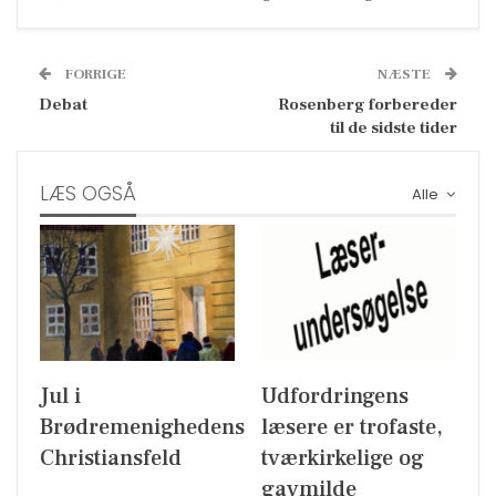
FORRIGE
NÆSTE
Debat
Rosenberg forbereder
til de sidste tider
LÆS OGSÅ
Alle
Jul i
Udfordringens
Brødremenighedens
læsere er trofaste,
Christiansfeld
tværkirkelige og
gavmilde