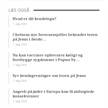
LÆS OGSÅ
Hvad er dit kendetegn?
7. aug 2026
Chelseas nye forsvarsspiller bekender troen
på Jesus i første…
7. aug 2026
Nu kan vacciner opbevares køligt og
forebygge sygdomme i Papua Ny…
7. aug 2026
Syv kendsgerninger om troen på Jesus
7. aug 2026
Angreb på jøder i Europa kan få utilsigtede
konsekvenser
7. aug 2026