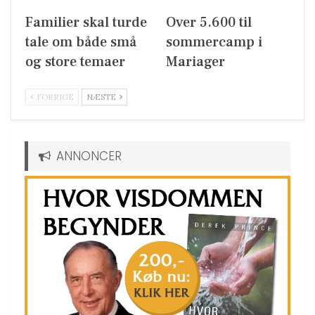
Familier skal turde
Over 5.600 til
tale om både små
sommercamp i
og store temaer
Mariager
FORRIGE
NÆSTE
ANNONCER