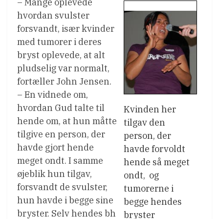
– Mange oplevede
hvordan svulster
forsvandt, især kvinder
med tumorer i deres
bryst oplevede, at alt
pludselig var normalt,
fortæller John Jensen.
– En vidnede om,
hvordan Gud talte til
Kvinden her
hende om, at hun måtte
tilgav den
tilgive en person, der
person, der
havde gjort hende
havde forvoldt
meget ondt. I samme
hende så meget
øjeblik hun tilgav,
ondt,  og
forsvandt de svulster,
tumorerne i
hun havde i begge sine
begge hendes
bryster. Selv hendes bh
bryster