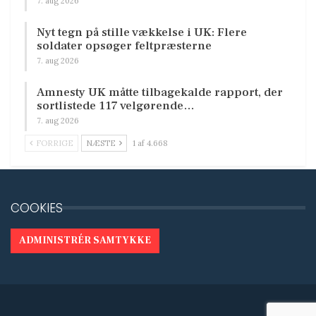
7. aug 2026
Nyt tegn på stille vækkelse i UK: Flere
soldater opsøger feltpræsterne
7. aug 2026
Amnesty UK måtte tilbagekalde rapport, der
sortlistede 117 velgørende…
7. aug 2026
FORRIGE
NÆSTE
1 af 4.668
COOKIES
ADMINISTRÉR SAMTYKKE