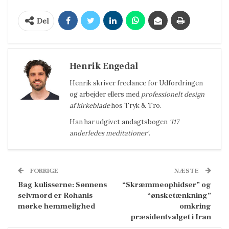
Del
Henrik Engedal
Henrik
skriver freelance for Udfordringen
og arbejder ellers med
professionelt design
af kirkeblade
hos Tryk & Tro.
Han har udgivet andagtsbogen
'117
anderledes meditationer'
.
FORRIGE
NÆSTE
Bag kulisserne: Sønnens
“Skræmmeophidser” og
selvmord er Rohanis
“ønsketænkning”
mørke hemmelighed
omkring
præsidentvalget i Iran