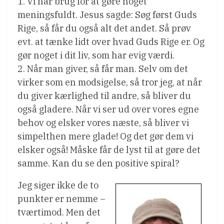
1. Vi har brug for at gøre noget
meningsfuldt. Jesus sagde: Søg først Guds
Rige, så får du også alt det andet. Så prøv
evt. at tænke lidt over hvad Guds Rige er. Og
gør noget i dit liv, som har evig værdi.
2. Når man giver, så får man. Selv om det
virker som en modsigelse, så tror jeg, at når
du giver kærlighed til andre, så bliver du
også gladere. Når vi ser ud over vores egne
behov og elsker vores næste, så bliver vi
simpelthen mere glade! Og det gør dem vi
elsker også! Måske får de lyst til at gøre det
samme. Kan du se den positive spiral?
Jeg siger ikke de to
punkter er nemme –
tværtimod. Men det