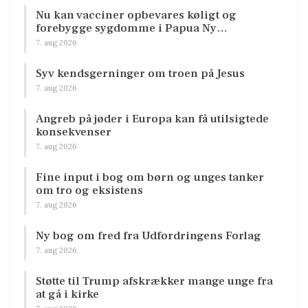
Nu kan vacciner opbevares køligt og
forebygge sygdomme i Papua Ny…
7. aug 2026
Syv kendsgerninger om troen på Jesus
7. aug 2026
Angreb på jøder i Europa kan få utilsigtede
konsekvenser
7. aug 2026
Fine input i bog om børn og unges tanker
om tro og eksistens
7. aug 2026
Ny bog om fred fra Udfordringens Forlag
7. aug 2026
Støtte til Trump afskrækker mange unge fra
at gå i kirke