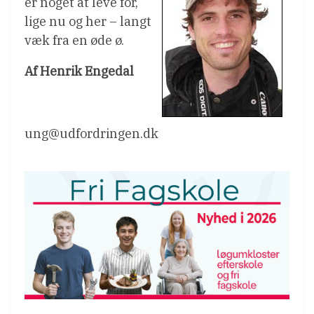
er noget at leve for,
lige nu og her – langt
væk fra en øde ø.
Af Henrik Engedal
ung@udfordringen.dk