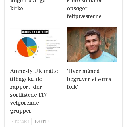
unge fra at gå i
Flere soldater
kirke
opsøger
feltpræsterne
Amnesty UK måtte
’Hver måned
tilbagekalde
begraver vi vores
rapport, der
folk’
sortlistede 117
velgørende
grupper
FORRIGE
NÆSTE