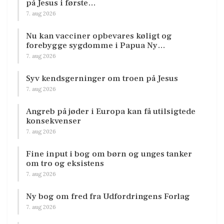
på Jesus i første…
7. aug 2026
Nu kan vacciner opbevares køligt og
forebygge sygdomme i Papua Ny…
7. aug 2026
Syv kendsgerninger om troen på Jesus
7. aug 2026
Angreb på jøder i Europa kan få utilsigtede
konsekvenser
7. aug 2026
Fine input i bog om børn og unges tanker
om tro og eksistens
7. aug 2026
Ny bog om fred fra Udfordringens Forlag
7. aug 2026