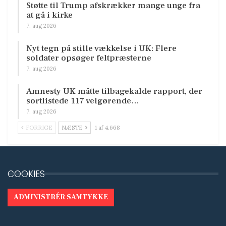
Støtte til Trump afskrækker mange unge fra
at gå i kirke
7. aug 2026
Nyt tegn på stille vækkelse i UK: Flere
soldater opsøger feltpræsterne
7. aug 2026
Amnesty UK måtte tilbagekalde rapport, der
sortlistede 117 velgørende…
7. aug 2026
FORRIGE
NÆSTE
1 af 4.668
COOKIES
ADMINISTRÉR SAMTYKKE