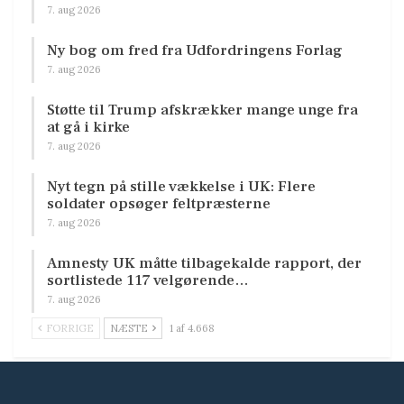
7. aug 2026
Ny bog om fred fra Udfordringens Forlag
7. aug 2026
Støtte til Trump afskrækker mange unge fra
at gå i kirke
7. aug 2026
Nyt tegn på stille vækkelse i UK: Flere
soldater opsøger feltpræsterne
7. aug 2026
Amnesty UK måtte tilbagekalde rapport, der
sortlistede 117 velgørende…
7. aug 2026
FORRIGE
NÆSTE
1 af 4.668