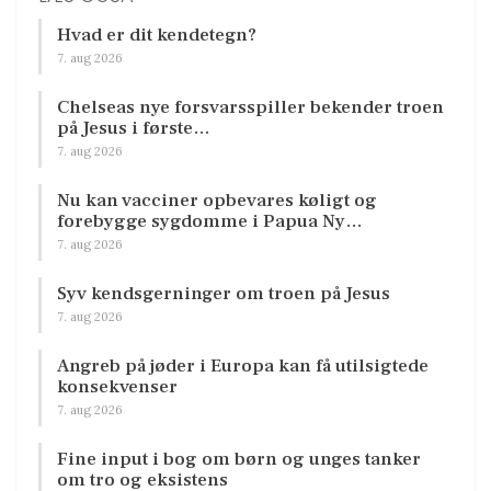
Hvad er dit kendetegn?
7. aug 2026
Chelseas nye forsvarsspiller bekender troen
på Jesus i første…
7. aug 2026
Nu kan vacciner opbevares køligt og
forebygge sygdomme i Papua Ny…
7. aug 2026
Syv kendsgerninger om troen på Jesus
7. aug 2026
Angreb på jøder i Europa kan få utilsigtede
konsekvenser
7. aug 2026
Fine input i bog om børn og unges tanker
om tro og eksistens