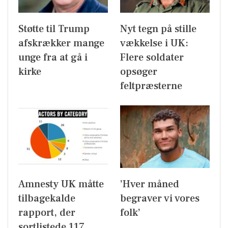
Støtte til Trump
Nyt tegn på stille
afskrækker mange
vækkelse i UK:
unge fra at gå i
Flere soldater
kirke
opsøger
feltpræsterne
Amnesty UK måtte
’Hver måned
tilbagekalde
begraver vi vores
rapport, der
folk’
sortlistede 117