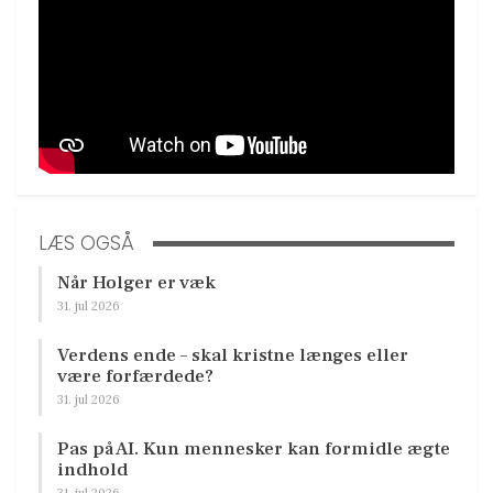
LÆS OGSÅ
Når Holger er væk
31. jul 2026
Verdens ende – skal kristne længes eller
være forfærdede?
31. jul 2026
Pas på AI. Kun mennesker kan formidle ægte
indhold
31. jul 2026