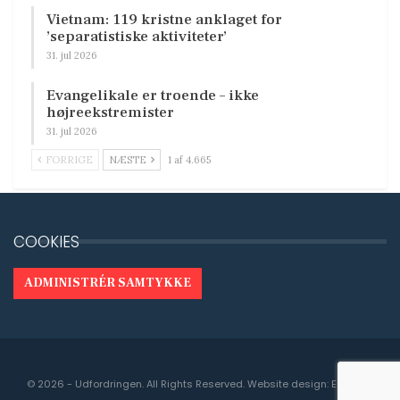
Vietnam: 119 kristne anklaget for
’separatistiske aktiviteter’
31. jul 2026
Evangelikale er troende – ikke
højreekstremister
31. jul 2026
FORRIGE
NÆSTE
1 af 4.665
COOKIES
ADMINISTRÉR SAMTYKKE
© 2026 - Udfordringen. All Rights Reserved.
Website design:
Engedal