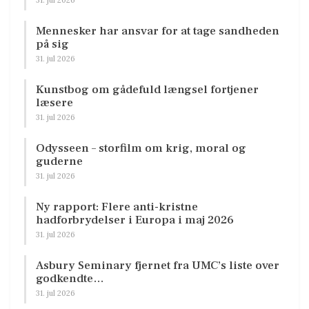
Mennesker har ansvar for at tage sandheden
på sig
31. jul 2026
Kunstbog om gådefuld længsel fortjener
læsere
31. jul 2026
Odysseen – storfilm om krig, moral og
guderne
31. jul 2026
Ny rapport: Flere anti-kristne
hadforbrydelser i Europa i maj 2026
31. jul 2026
Asbury Seminary fjernet fra UMC’s liste over
godkendte…
31. jul 2026