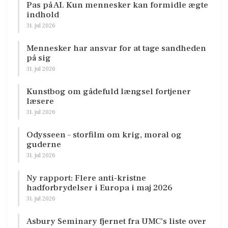
Pas på AI. Kun mennesker kan formidle ægte
indhold
31. jul 2026
Mennesker har ansvar for at tage sandheden
på sig
31. jul 2026
Kunstbog om gådefuld længsel fortjener
læsere
31. jul 2026
Odysseen – storfilm om krig, moral og
guderne
31. jul 2026
Ny rapport: Flere anti-kristne
hadforbrydelser i Europa i maj 2026
31. jul 2026
Asbury Seminary fjernet fra UMC’s liste over