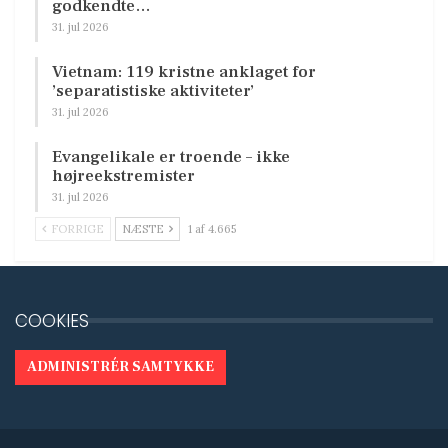
godkendte…
31. jul 2026
Vietnam: 119 kristne anklaget for
’separatistiske aktiviteter’
31. jul 2026
Evangelikale er troende – ikke
højreekstremister
31. jul 2026
FORRIGE
NÆSTE
1 af 4.665
COOKIES
ADMINISTRÉR SAMTYKKE