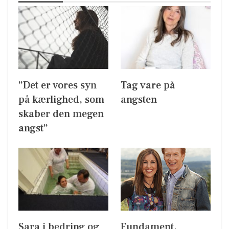
”Det er vores syn
Tag vare på
på kærlighed, som
angsten
skaber den megen
angst”
Sara i bedring og
Fundament,