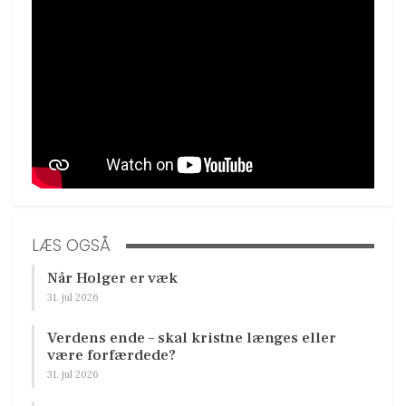
LÆS OGSÅ
Når Holger er væk
31. jul 2026
Verdens ende – skal kristne længes eller
være forfærdede?
31. jul 2026