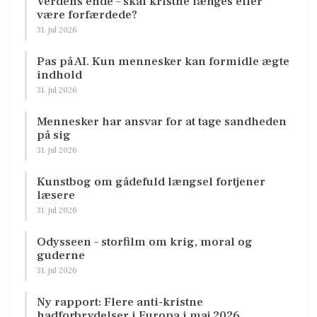
Verdens ende – skal kristne længes eller
være forfærdede?
31. jul 2026
Pas på AI. Kun mennesker kan formidle ægte
indhold
31. jul 2026
Mennesker har ansvar for at tage sandheden
på sig
31. jul 2026
Kunstbog om gådefuld længsel fortjener
læsere
31. jul 2026
Odysseen – storfilm om krig, moral og
guderne
31. jul 2026
Ny rapport: Flere anti-kristne
hadforbrydelser i Europa i maj 2026