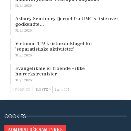
31. jul 2026
Asbury Seminary fjernet fra UMC’s liste over
godkendte…
31. jul 2026
Vietnam: 119 kristne anklaget for
’separatistiske aktiviteter’
31. jul 2026
Evangelikale er troende – ikke
højreekstremister
31. jul 2026
FORRIGE
NÆSTE
1 af 4.665
COOKIES
ADMINISTRÉR SAMTYKKE