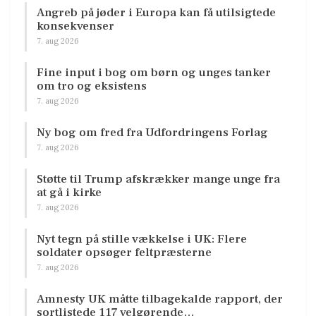
Angreb på jøder i Europa kan få utilsigtede
konsekvenser
7. aug 2026
Fine input i bog om børn og unges tanker
om tro og eksistens
7. aug 2026
Ny bog om fred fra Udfordringens Forlag
7. aug 2026
Støtte til Trump afskrækker mange unge fra
at gå i kirke
7. aug 2026
Nyt tegn på stille vækkelse i UK: Flere
soldater opsøger feltpræsterne
7. aug 2026
Amnesty UK måtte tilbagekalde rapport, der
sortlistede 117 velgørende…