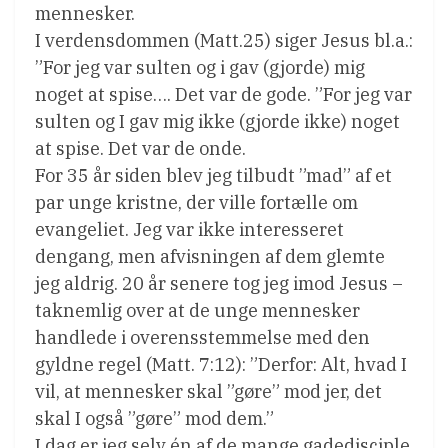
mennesker.
I verdensdommen (Matt.25) siger Jesus bl.a.:
”For jeg var sulten og i gav (gjorde) mig
noget at spise…. Det var de gode. ”For jeg var
sulten og I gav mig ikke (gjorde ikke) noget
at spise. Det var de onde.
For 35 år siden blev jeg tilbudt ”mad” af et
par unge kristne, der ville fortælle om
evangeliet. Jeg var ikke interesseret
dengang, men afvisningen af dem glemte
jeg aldrig. 20 år senere tog jeg imod Jesus –
taknemlig over at de unge mennesker
handlede i overensstemmelse med den
gyldne regel (Matt. 7:12): ”Derfor: Alt, hvad I
vil, at mennesker skal ”gøre” mod jer, det
skal I også ”gøre” mod dem.”
I dag er jeg selv én af de mange gadedisciple