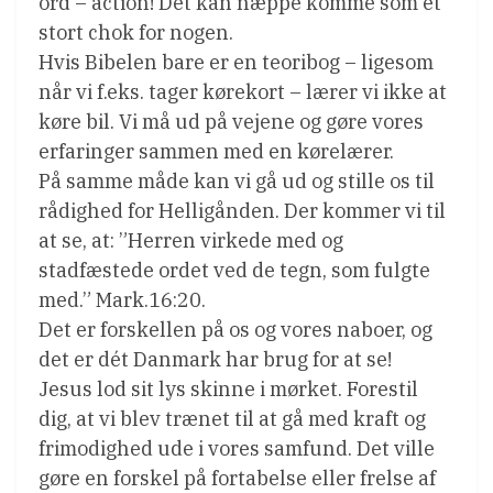
ord – action! Det kan næppe komme som et
stort chok for nogen.
Hvis Bibelen bare er en teoribog – ligesom
når vi f.eks. tager kørekort – lærer vi ikke at
køre bil. Vi må ud på vejene og gøre vores
erfaringer sammen med en kørelærer.
På samme måde kan vi gå ud og stille os til
rådighed for Helligånden. Der kommer vi til
at se, at: ”Herren virkede med og
stadfæstede ordet ved de tegn, som fulgte
med.” Mark.16:20.
Det er forskellen på os og vores naboer, og
det er dét Danmark har brug for at se!
Jesus lod sit lys skinne i mørket. Forestil
dig, at vi blev trænet til at gå med kraft og
frimodighed ude i vores samfund. Det ville
gøre en forskel på fortabelse eller frelse af