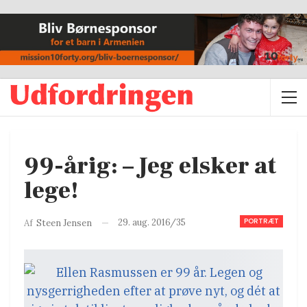
99-årig: – Jeg elsker at
lege!
PORTRÆT
29. aug. 2016/35
Af
Steen Jensen