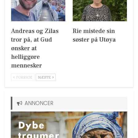
Andreas og Zilas
Rie mistede sin
tror på, at Gud
søster på Utøya
ønsker at
helliggøre
mennesker
FORRIGE
NÆSTE
ANNONCER