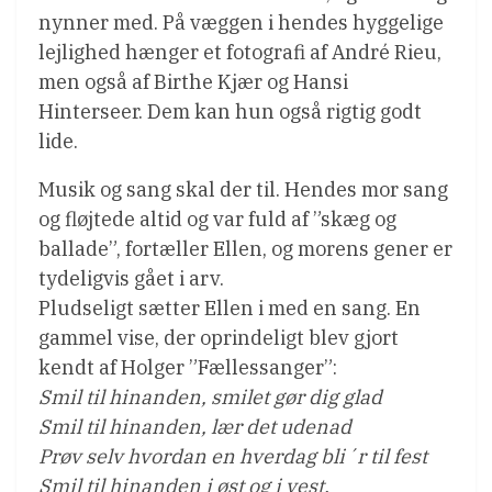
nynner med. På væggen i hendes hyggelige
lejlighed hænger et fotografi af André Rieu,
men også af Birthe Kjær og Hansi
Hinterseer. Dem kan hun også rigtig godt
lide.
Musik og sang skal der til. Hendes mor sang
og fløjtede altid og var fuld af ”skæg og
ballade”, fortæller Ellen, og morens gener er
tydeligvis gået i arv.
Pludseligt sætter Ellen i med en sang. En
gammel vise, der oprindeligt blev gjort
kendt af Holger ”Fællessanger”:
Smil til hinanden, smilet gør dig glad
Smil til hinanden, lær det udenad
Prøv selv hvordan en hverdag bli´r til fest
Smil til hinanden i øst og i vest.