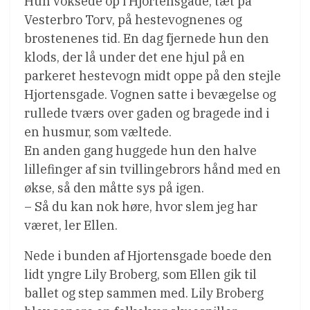
Hun voksede op i Hjortensgade, tæt på
Vesterbro Torv, på hestevognenes og
brostenenes tid. En dag fjernede hun den
klods, der lå under det ene hjul på en
parkeret hestevogn midt oppe på den stejle
Hjortensgade. Vognen satte i bevægelse og
rullede tværs over gaden og bragede ind i
en husmur, som væltede.
En anden gang huggede hun den halve
lillefinger af sin tvillingebrors hånd med en
økse, så den måtte sys på igen.
– Så du kan nok høre, hvor slem jeg har
været, ler Ellen.
Nede i bunden af Hjortensgade boede den
lidt yngre Lily Broberg, som Ellen gik til
ballet og step sammen med. Lily Broberg