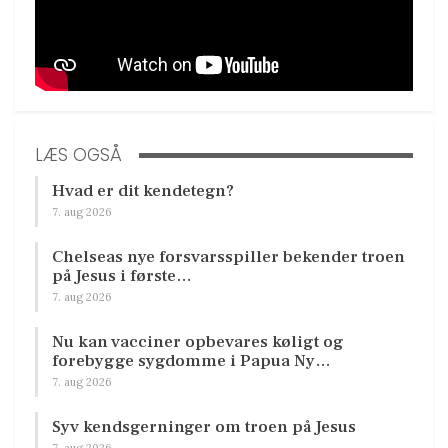
LÆS OGSÅ
Hvad er dit kendetegn?
7. aug 2026
Chelseas nye forsvarsspiller bekender troen
på Jesus i første…
7. aug 2026
Nu kan vacciner opbevares køligt og
forebygge sygdomme i Papua Ny…
7. aug 2026
Syv kendsgerninger om troen på Jesus
7. aug 2026