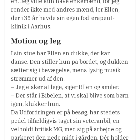
én. Jeg ville kun have enkemænd, for jeg
render ikke med andres mænd, ler Ellen,
der i 35 år havde sin egen fodterapeut-
klinik i Aarhus.
Motion og leg
I sin stue har Ellen en dukke, der kan
danse. Den stiller hun på bordet, og dukken
sætter sig i bevægelse, mens lystig musik
strømmer ud af den.
– Jeg elsker at lege, siger Ellen og smiler.
– Der står i Bibelen, at vi skal blive som børn
igen, klukker hun.
Da Udfordringen er på besøg, har stedets
pedel tilfældigvis taget sin veteranbil, en
velholdt britisk MG, med sig på arbejde og
parkeret den nede midt i gården. Dér holder