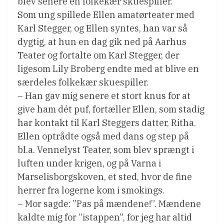
blev senere en folkekær skuespiller.
Som ung spillede Ellen amatørteater med
Karl Stegger, og Ellen syntes, han var så
dygtig, at hun en dag gik ned på Aarhus
Teater og fortalte om Karl Stegger, der
ligesom Lily Broberg endte med at blive en
særdeles folkekær skuespiller.
– Han gav mig senere et stort knus for at
give ham dét puf, fortæller Ellen, som stadig
har kontakt til Karl Steggers datter, Ritha.
Ellen optrådte også med dans og step på
bl.a. Vennelyst Teater, som blev sprængt i
luften under krigen, og på Varna i
Marselisborgskoven, et sted, hvor de fine
herrer fra logerne kom i smokings.
– Mor sagde: ”Pas på mændene!”. Mændene
kaldte mig for ”istappen”, for jeg har altid