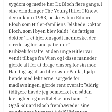
sygdom og mødte her Dr. Bloch flere gange. I
sine erindringer The Young Hitler I Knew,
der udkom i 1953, beskrev han Eduard
Bloch som Hitler-familiens ”elskede Doktor
Bloch, som i byen blev kaldt ´de fattiges
doktor´… et hjertensgodt menneske, der
ofrede sig for sine patienter.”
Kubizek fortalte, at den unge Hitler var
vendt tilbage fra Wien og i disse måneder
gjorde alt for at drage omsorg for sin mor.
Han tog sig af sin lille søster Paula, hjalp
hende med lektierne, sørgede for
madlavningen, gjorde rent overalt: ”Aldrig
tidligere havde jeg bemærket en sådan
kærlighed og medfølelse hos ham …”
Også Eduard Bloch fremhævede i sine