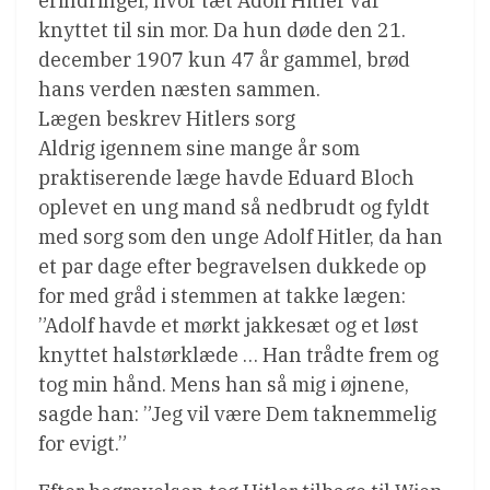
erindringer, hvor tæt Adolf Hitler var
knyttet til sin mor. Da hun døde den 21.
december 1907 kun 47 år gammel, brød
hans verden næsten sammen.
Lægen beskrev Hitlers sorg
Aldrig igennem sine mange år som
praktiserende læge havde Eduard Bloch
oplevet en ung mand så nedbrudt og fyldt
med sorg som den unge Adolf Hitler, da han
et par dage efter begravelsen dukkede op
for med gråd i stemmen at takke lægen:
”Adolf havde et mørkt jakkesæt og et løst
knyttet halstørklæde … Han trådte frem og
tog min hånd. Mens han så mig i øjnene,
sagde han: ”Jeg vil være Dem taknemmelig
for evigt.”