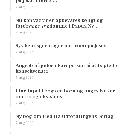
på Jesus i første…
7. aug 2026
Nu kan vacciner opbevares køligt og
forebygge sygdomme i Papua Ny…
7. aug 2026
Syv kendsgerninger om troen på Jesus
7. aug 2026
Angreb på jøder i Europa kan få utilsigtede
konsekvenser
7. aug 2026
Fine input i bog om børn og unges tanker
om tro og eksistens
7. aug 2026
Ny bog om fred fra Udfordringens Forlag
7. aug 2026