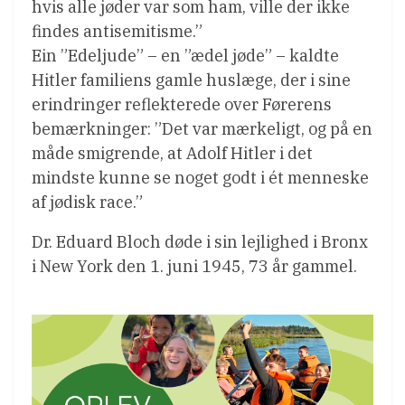
hvis alle jøder var som ham, ville der ikke
findes antisemitisme.”
Ein ”Edeljude” – en ”ædel jøde” – kaldte
Hitler familiens gamle huslæge, der i sine
erindringer reflekterede over Førerens
bemærkninger: ”Det var mærkeligt, og på en
måde smigrende, at Adolf Hitler i det
mindste kunne se noget godt i ét menneske
af jødisk race.”
Dr. Eduard Bloch døde i sin lejlighed i Bronx
i New York den 1. juni 1945, 73 år gammel.