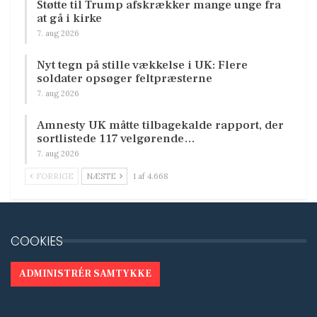
Støtte til Trump afskrækker mange unge fra
at gå i kirke
7. aug 2026
Nyt tegn på stille vækkelse i UK: Flere
soldater opsøger feltpræsterne
7. aug 2026
Amnesty UK måtte tilbagekalde rapport, der
sortlistede 117 velgørende…
7. aug 2026
FORRIGE
NÆSTE
1 af 4.668
COOKIES
ADMINISTRÉR SAMTYKKE