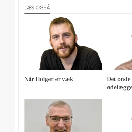
LÆS OGSÅ
Når Holger er væk
Det onde m
ødelægge