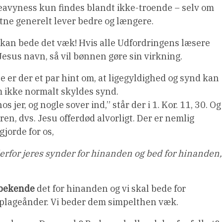
eavyness kun findes blandt ikke-troende – selv om
stne generelt lever bedre og længere.
 kan bede det væk! Hvis alle Udfordringens læsere
esus navn, så vil bønnen gøre sin virkning.
 er der et par hint om, at ligegyldighed og synd kan
om ikke normalt skyldes synd.
jer, og nogle sover ind,” står der i 1. Kor. 11, 30. Og
ren, dvs. Jesu offerdød alvorligt. Der er nemlig
gjorde for os,
rfor jeres synder for hinanden og bed for hinanden,
bekende
det for hinanden og vi skal bede for
l plageånder. Vi beder dem simpelthen væk.