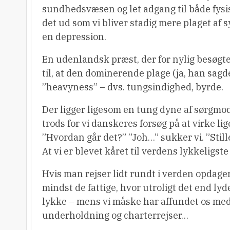
sundhedsvæsen og let adgang til både fysis
det ud som vi bliver stadig mere plaget af 
en depression.
En udenlandsk præst, der for nylig besøg
til, at den dominerende plage (ja, han sag
”heavyness” – dvs. tungsindighed, byrde.
Der ligger ligesom en tung dyne af sørgmodi
trods for vi danskeres forsøg på at virke li
”Hvordan går det?” ”Joh…” sukker vi. ”Stille
At vi er blevet kåret til verdens lykkeligste 
Hvis man rejser lidt rundt i verden opdage
mindst de fattige, hvor utroligt det end lyd
lykke – mens vi måske har affundet os med
underholdning og charterrejser…