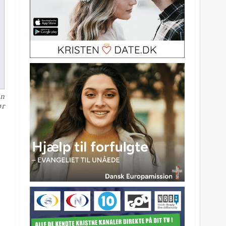
en
ør