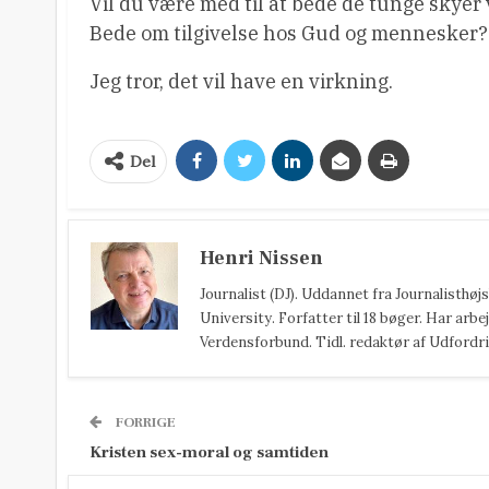
Vil du være med til at bede de tunge skye
Bede om tilgivelse hos Gud og mennesker?
Jeg tror, det vil have en virkning.
Del
Henri Nissen
Journalist (DJ). Uddannet fra Journalisthø
University. Forfatter til 18 bøger. Har arbej
Verdensforbund. Tidl. redaktør af Udfordri
FORRIGE
Kristen sex-moral og samtiden