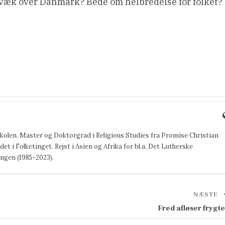
r væk over Danmark? Bede om helbredelse for folket?
jskolen. Master og Doktorgrad i Religious Studies fra Promise Christian
det i Folketinget. Rejst i Asien og Afrika for bl.a. Det Lutherske
ngen (1985-2023).
NÆSTE
Fred afløser frygt