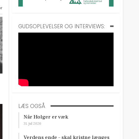
er
GUDSOPLEVELSER OG INTERVIEWS:
LÆS OGSÅ
Når Holger er væk
31. jul 2026
Verdens ende – skal kristne længes