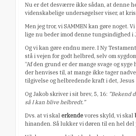
Nu er det desværre ikke sådan, at denne h
videnskabelige undersøgelser viser, at kri
Men jeg tror, vi SAMMEN kan gøre noget. Vi
lige nu beder imod denne tungsindighed i J
Og vi kan gøre endnu mere. I Ny Testamente
stå i vejen for godt helbred, selv om sygd
”Af den grund er der mange svage og syge hos 
der henvises til, at mange ikke tager nadve
tilgivelse og helbredende kraft i det, Jesus 
Og Jakob skriver i sit brev, 5, 16:
”Bekend de
så I kan blive helbredt.”
Dvs. at vi skal
erkende
vores skyld, vi skal
hinanden. Så lukker vi døren til en hel de