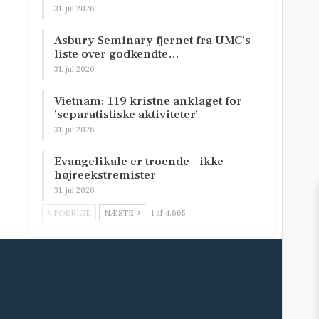
31. jul 2026
Asbury Seminary fjernet fra UMC’s
liste over godkendte…
31. jul 2026
Vietnam: 119 kristne anklaget for
’separatistiske aktiviteter’
31. jul 2026
Evangelikale er troende – ikke
højreekstremister
31. jul 2026
FORRIGE
NÆSTE
1 af 4.665