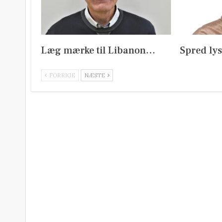
Læg mærke til Libanon…
Spred ly
FORRIGE
NÆSTE