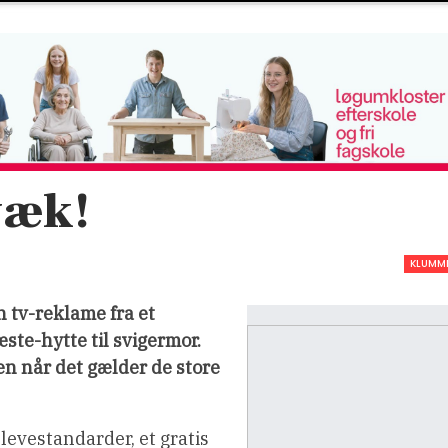
væk!
KLUMM
n tv-reklame fra et
te-hytte til svigermor.
n når det gælder de store
e levestandarder, et gratis