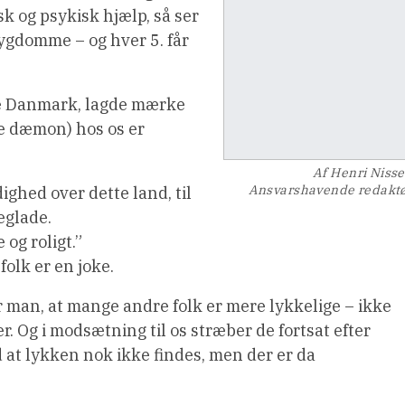
k og psykisk hjælp, så ser
sygdomme – og hver 5. får
te Danmark, lagde mærke
de dæmon) hos os er
Af Henri Niss
Ansvarshavende redakt
ghed over dette land, til
geglade.
 og roligt.”
folk er en joke.
r man, at mange andre folk er mere lykkelige – ikke
er. Og i modsætning til os stræber de fortsat efter
 at lykken nok ikke findes, men der er da