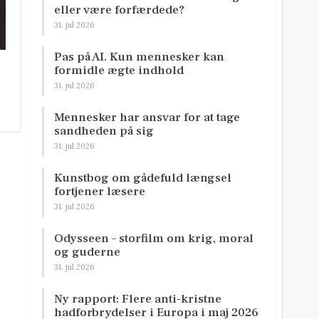
eller være forfærdede?
31. jul 2026
Pas på AI. Kun mennesker kan
formidle ægte indhold
31. jul 2026
Mennesker har ansvar for at tage
sandheden på sig
31. jul 2026
Kunstbog om gådefuld længsel
fortjener læsere
31. jul 2026
Odysseen – storfilm om krig, moral
og guderne
31. jul 2026
Ny rapport: Flere anti-kristne
hadforbrydelser i Europa i maj 2026